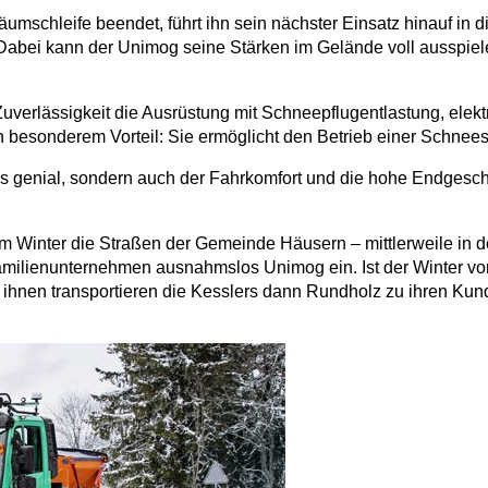
Räumschleife beendet, führt ihn sein nächster Einsatz hinauf in
ei kann der Unimog seine Stärken im Gelände voll ausspielen,
verlässigkeit die Ausrüstung mit Schneepflugentlastung, elek
on besonderem Vorteil: Sie ermöglicht den Betrieb einer Schne
 genial, sondern auch der Fahrkomfort und die hohe Endgeschwi
m Winter die Straßen der Gemeinde Häusern – mittlerweile in de
milienunternehmen ausnahmslos Unimog ein. Ist der Winter vor
nen transportieren die Kesslers dann Rundholz zu ihren Kunde