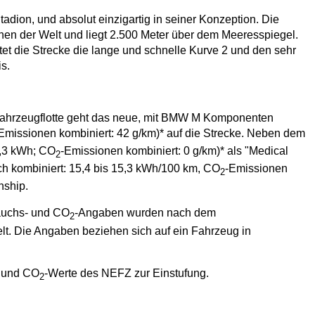
adion, und absolut einzigartig in seiner Konzeption. Die
en der Welt und liegt 2.500 Meter über dem Meeresspiegel.
tet die Strecke die lange und schnelle Kurve 2 und den sehr
s.
i Fahrzeugflotte geht das neue, mit BMW M Komponenten
Emissionen kombiniert: 42 g/km)* auf die Strecke. Neben dem
4,3 kWh; CO
-Emissionen kombiniert: 0 g/km)* als "Medical
2
ch kombiniert: 15,4 bis 15,3 kWh/100 km, CO
-Emissionen
2
nship.
rauchs- und CO
-Angaben wurden nach dem
2
t. Die Angaben beziehen sich auf ein Fahrzeug in
- und CO
-Werte des NEFZ zur Einstufung.
2