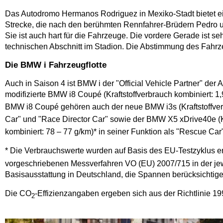
Das Autodromo Hermanos Rodriguez in Mexiko-Stadt bietet einen
Strecke, die nach den berühmten Rennfahrer-Brüdern Pedro u
Sie ist auch hart für die Fahrzeuge. Die vordere Gerade ist s
technischen Abschnitt im Stadion. Die Abstimmung des Fahrzeu
Die BMW i Fahrzeugflotte
Auch in Saison 4 ist BMW i der "Official Vehicle Partner" 
modifizierte BMW i8 Coupé (Kraftstoffverbrauch kombiniert: 
BMW i8 Coupé gehören auch der neue BMW i3s (Kraftstoffverb
Car" und "Race Director Car" sowie der BMW X5 xDrive40e (Kr
kombiniert: 78 – 77 g/km)* in seiner Funktion als "Rescue Ca
* Die Verbrauchswerte wurden auf Basis des EU-Testzyklus 
vorgeschriebenen Messverfahren VO (EU) 2007/715 in der jew
Basisausstattung in Deutschland, die Spannen berücksichtig
Die CO
-Effizienzangaben ergeben sich aus der Richtlinie
2