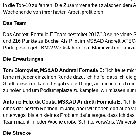
in die Top-10 zu fahren. Die Zusammenarbeit zwischen dem An
Wochenende von ihrer harten Arbeit profitieren.
Das Team
Das Andretti Formula E Team bestreitet 2017/18 seine vierte 
und 216 Punkte zu Buche. Als Pilot im MS&AD Andretti ATEC
Portugiesen geht BMW Werksfahrer Tom Blomqvist im Fahrzeu
Die Erwartungen
Tom Blomqvist, MS&AD Andretti Formula E:
"Ich freue mic
lerne mit jeder einzelnen Runde dazu. Ich hoffe, dass ich 
Stadt umsetzen kann. Es gab viele Dinge, auf die ich mich e
zu holen und um Podiumsplätze zu kämpfen, wir müssen nur 
António Félix da Costa, MS&AD Andretti Formula E:
"Ich f
eines der besten Rennen im Jahr, aber wir haben dort auch v
unterwegs, bis ein kleines Problem dafür sorgte, dass ich da
Team macht in jeder Woche große Schritte vorwärts. Wir verst
Die Strecke