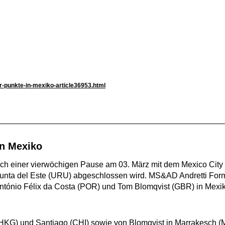
r-punkte-in-mexiko-article36953.html
in Mexiko
 einer vierwöchigen Pause am 03. März mit dem Mexico City E-P
unta del Este (URU) abgeschlossen wird. MS&AD Andretti Formul
 António Félix da Costa (POR) und Tom Blomqvist (GBR) in Mex
KG) und Santiago (CHI) sowie von Blomqvist in Marrakesch (MA