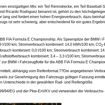
 einzigartigen Mix: ein Teil Rennstrecke, ein Teil Baseball-St
nd Ricardo Rodriguez benannt ist, gehört zu den höchstgelegen
ehr lang und fordert einen hohen Energieverbrauch, dazu beinhal
gs ist sehr schwierig, aber entscheidend für ein gutes Ergebni
der ABB FIA Formula E Championship. Als Speerspitze der BMW 
1,9 l/100 km; Stromverbrauch kombiniert: 14,0 kWh/100 km; CO
-
2
rauch kombiniert: 0,0 l/100 km; Stromverbrauch kombiniert: 1
aftstoffverbrauch kombiniert: 3,4 – 3,3 l/100 km; Stromverbrau
r" zur BMW i Fahrzeugflotte für die ABB FIA Formula E Champio
ermittelt, abhängig vom Reifenformat.??Die angegebenen Verb
eils zur Genehmigung des Fahrzeugs gültigen Fassung ermittel
en Unterschiede in der gewählten Rad- und Reifengröße.
 1999/94/EG und der Pkw-EnVKV und verwenden die Verbrauchs