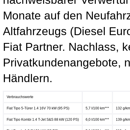
Monate auf den Neufah
Altfahrzeugs (Diesel Eu
Fiat Partner. Nachlass, 
Privatkundenangebote, n
Händlern.
Verbrauchswerte
Fiat Tipo 5-Türer 1.4 16V 70 kW (95 PS)
5,7 l/100 km***
132 g/km
Fiat Tipo Kombi 1.4 T-Jet S&S 88 kW (120 PS)
6,0 l/100 km***
139 g/km