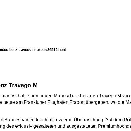
cedes-benz-travego-m-article36516.html
enz Travego M
almannschaft einen neuen Mannschaftsbus: den Travego M von 
 heute am Frankfurter Flughafen Fraport übergeben, wo die Ma
 um Bundestrainer Joachim Löw eine Überraschung: Auf dem Roll
g des exklusiv gestalteten und ausgestatteten Premiumhochdec