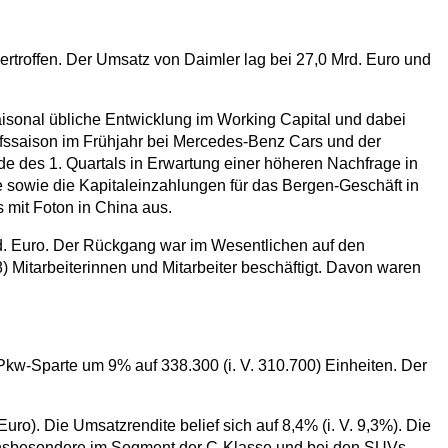
rtroffen. Der Umsatz von Daimler lag bei 27,0 Mrd. Euro und
saisonal übliche Entwicklung im Working Capital und dabei
fssaison im Frühjahr bei Mercedes-Benz Cars und der
e des 1. Quartals in Erwartung einer höheren Nachfrage in
 sowie die Kapitaleinzahlungen für das Bergen-Geschäft in
 mit Foton in China aus.
rd. Euro. Der Rückgang war im Wesentlichen auf den
 Mitarbeiterinnen und Mitarbeiter beschäftigt. Davon waren
Pkw-Sparte um 9% auf 338.300 (i. V. 310.700) Einheiten. Der
ro). Die Umsatzrendite belief sich auf 8,4% (i. V. 9,3%). Die
 Insbesondere im Segment der C-Klasse und bei den SUVs