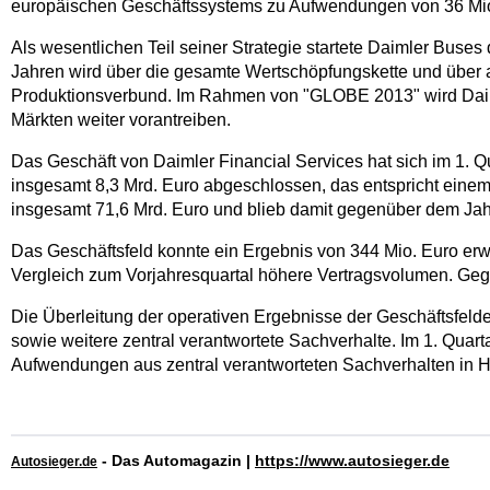
europäischen Geschäftssystems zu Aufwendungen von 36 Mio
Als wesentlichen Teil seiner Strategie startete Daimler Bus
Jahren wird über die gesamte Wertschöpfungskette und über al
Produktionsverbund. Im Rahmen von "GLOBE 2013" wird Daim
Märkten weiter vorantreiben.
Das Geschäft von Daimler Financial Services hat sich im 1. 
insgesamt 8,3 Mrd. Euro abgeschlossen, das entspricht ein
insgesamt 71,6 Mrd. Euro und blieb damit gegenüber dem Jahr
Das Geschäftsfeld konnte ein Ergebnis von 344 Mio. Euro erwi
Vergleich zum Vorjahresquartal höhere Vertragsvolumen. Gege
Die Überleitung der operativen Ergebnisse der Geschäftsfeld
sowie weitere zentral verantwortete Sachverhalte. Im 1. Quart
Aufwendungen aus zentral verantworteten Sachverhalten in Höh
- Das Automagazin |
https://www.autosieger.de
Autosieger.de