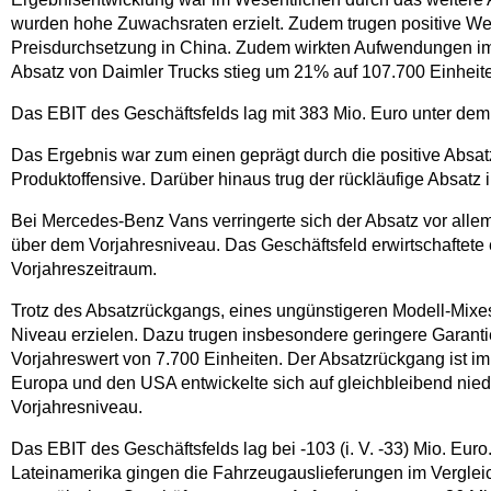
wurden hohe Zuwachsraten erzielt. Zudem trugen positive We
Preisdurchsetzung in China. Zudem wirkten Aufwendungen i
Absatz von Daimler Trucks stieg um 21% auf 107.700 Einheiten
Das EBIT des Geschäftsfelds lag mit 383 Mio. Euro unter dem V
Das Ergebnis war zum einen geprägt durch die positive Absa
Produktoffensive. Darüber hinaus trug der rückläufige Absat
Bei Mercedes-Benz Vans verringerte sich der Absatz vor allem 
über dem Vorjahresniveau. Das Geschäftsfeld erwirtschaftete 
Vorjahreszeitraum.
Trotz des Absatzrückgangs, eines ungünstigeren Modell-Mix
Niveau erzielen. Dazu trugen insbesondere geringere Garant
Vorjahreswert von 7.700 Einheiten. Der Absatzrückgang ist i
Europa und den USA entwickelte sich auf gleichbleibend niedr
Vorjahresniveau.
Das EBIT des Geschäftsfelds lag bei -103 (i. V. -33) Mio. Eu
Lateinamerika gingen die Fahrzeugauslieferungen im Verglei