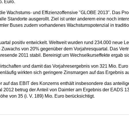
. Euro.
es die Wachstums- und Effizienzoffensive "GLOBE 2013". Das Pr
le Standorte ausgerollt. Ziel ist unter anderem eine noch inte
ler Buses zudem vorhandenes Wachstumspotenzial in traditio
Quartal positiv entwickelt. Weltweit wurden rund 234.000 neue 
em Zuwachs von 20% gegenüber dem Vorjahresquartal. Das Vert
esende 2011 stabil. Bereinigt um Wechselkurseffekte ergab si
rtschaften und damit das Vorjahresergebnis von 321 Mio. Euro 
nläufig wirkten sich geringere Zinsmargen auf das Ergebnis a
er auf das EBIT des Konzerns enthält insbesondere das anteili
al 2012 betrug der Anteil von Daimler am Ergebnis der EADS 133 
e von 35 (i. V. 189) Mio. Euro berücksichtigt.