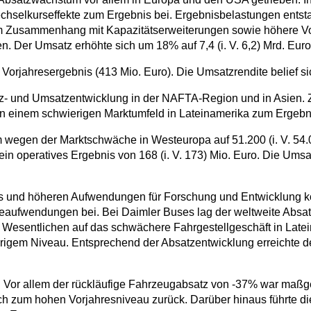
chselkurseffekte zum Ergebnis bei. Ergebnisbelastungen ents
m Zusammenhang mit Kapazitätserweiterungen sowie höhere Vor
. Der Umsatz erhöhte sich um 18% auf 7,4 (i. V. 6,2) Mrd. Euro
orjahresergebnis (413 Mio. Euro). Die Umsatzrendite belief sich
tz- und Umsatzentwicklung in der NAFTA-Region und in Asien. 
z in einem schwierigen Marktumfeld in Lateinamerika zum Ergebn
wegen der Marktschwäche in Westeuropa auf 51.200 (i. V. 54.000
ein operatives Ergebnis von 168 (i. V. 173) Mio. Euro. Die Ums
es und höheren Aufwendungen für Forschung und Entwicklung 
ieaufwendungen bei. Bei Daimler Buses lag der weltweite Absa
m Wesentlichen auf das schwächere Fahrgestellgeschäft in Lat
igem Niveau. Entsprechend der Absatzentwicklung erreichte der
ro. Vor allem der rückläufige Fahrzeugabsatz von -37% war maß
ch zum hohen Vorjahresniveau zurück. Darüber hinaus führte d