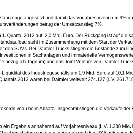
zfahrzeuge abgesetzt und damit das Vorjahresniveau um 9% übe
kursveränderungen betrug der Umsatzanstieg 7%.
 1. Quartal 2012 auf -2,0 Mrd. Euro. Der Rückgang ist auf die 
standsaufbau steht im Zusammenhang mit dem Start der Verkau
er den SUVs. Bei Daimler Trucks stiegen die Bestände zum End
Investitionen in Sachanlagen und immaterielle Vermögenswerte
ce bezüglich Tognum) und das Joint Venture von Daimler Trucks
Liquidität des Industriegeschäfts um 1,9 Mrd. Euro auf 10,1 M
artals 2012 waren bei Daimler weltweit 274.127 (i. V. 261.718)
Rekordniveau beim Absatz. Insgesamt stiegen die Verkäufe der 
 ein Ergebnis annähernd auf Vorjahresniveau (i. V. 1.288 Mio. Eu
 Absatzwachstum vor allem in Europa und den USA getrieben.