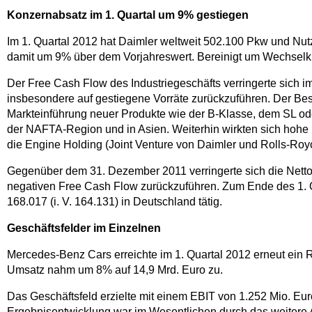
Konzernabsatz im 1. Quartal um 9% gestiegen
Im 1. Quartal 2012 hat Daimler weltweit 502.100 Pkw und Nut
damit um 9% über dem Vorjahreswert. Bereinigt um Wechsel
Der Free Cash Flow des Industriegeschäfts verringerte sich im
insbesondere auf gestiegene Vorräte zurückzuführen. Der Be
Markteinführung neuer Produkte wie der B-Klasse, dem SL od
der NAFTA-Region und in Asien. Weiterhin wirkten sich hohe 
die Engine Holding (Joint Venture von Daimler und Rolls-Roy
Gegenüber dem 31. Dezember 2011 verringerte sich die Netto-
negativen Free Cash Flow zurückzuführen. Zum Ende des 1. Qu
168.017 (i. V. 164.131) in Deutschland tätig.
Geschäftsfelder im Einzelnen
Mercedes-Benz Cars erreichte im 1. Quartal 2012 erneut ein 
Umsatz nahm um 8% auf 14,9 Mrd. Euro zu.
Das Geschäftsfeld erzielte mit einem EBIT von 1.252 Mio. Euro
Ergebnisentwicklung war im Wesentlichen durch das weitere