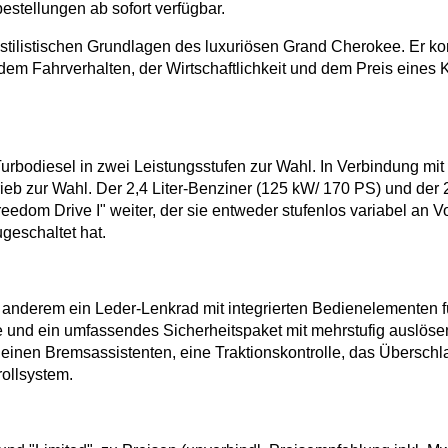
stellungen ab sofort verfügbar.
 stilistischen Grundlagen des luxuriösen Grand Cherokee. Er ko
dem Fahrverhalten, der Wirtschaftlichkeit und dem Preis eines
Turbodiesel in zwei Leistungsstufen zur Wahl. In Verbindung m
rieb zur Wahl. Der 2,4 Liter-Benziner (125 kW/ 170 PS) und de
edom Drive I" weiter, der sie entweder stufenlos variabel an V
geschaltet hat.
 anderem ein Leder-Lenkrad mit integrierten Bedienelementen 
e und ein umfassendes Sicherheitspaket mit mehrstufig auslöse
", einen Bremsassistenten, eine Traktionskontrolle, das Über
rollsystem.