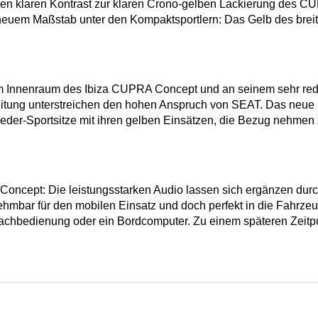
en klaren Kontrast zur klaren Crono-gelben Lackierung des CUP
uem Maßstab unter den Kompaktsportlern: Das Gelb des breiten
 im Innenraum des Ibiza CUPRA Concept und an seinem sehr red
rbeitung unterstreichen den hohen Anspruch von SEAT. Das ne
 Leder-Sportsitze mit ihren gelben Einsätzen, die Bezug nehme
Concept: Die leistungsstarken Audio lassen sich ergänzen dur
hmbar für den mobilen Einsatz und doch perfekt in die Fahrzeug
achbedienung oder ein Bordcomputer. Zu einem späteren Zeitpu