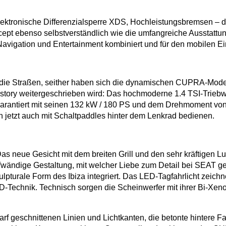
ektronische Differenzialsperre XDS, Hochleistungsbremsen – d
t ebenso selbstverständlich wie die umfangreiche Ausstattung
Navigation und Entertainment kombiniert und für den mobilen E
die Straßen, seither haben sich die dynamischen CUPRA-Modell
story weitergeschrieben wird: Das hochmoderne 1.4 TSI-Triebw
 garantiert mit seinen 132 kW / 180 PS und dem Drehmoment vo
h jetzt auch mit Schaltpaddles hinter dem Lenkrad bedienen.
Das neue Gesicht mit dem breiten Grill und den sehr kräftigen Luf
ndige Gestaltung, mit welcher Liebe zum Detail bei SEAT gearbe
pturale Form des Ibiza integriert. Das LED-Tagfahrlicht zeichne
ED-Technik. Technisch sorgen die Scheinwerfer mit ihrer Bi-Xen
arf geschnittenen Linien und Lichtkanten, die betonte hintere F