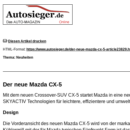
Diesen Artikel drucken
HTML-Format:
https://www.autosieger.de/der-neue-mazda-cx-5-article23829.h
Thema: Neuheiten
Der neue Mazda CX-5
Mit dem neuen Crossover-SUV CX-5 startet Mazda in eine neue
SKYACTIV Technologien für leichtere, effizientere und umwel
Design
Die Vorderansicht des neuen Mazda CX-5 wird von der marka
Kühlergrill mit der für Mazda typischen Fünfpunkt-Form ist 