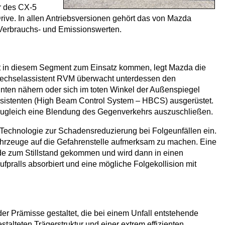
er des CX-5
ve. In allen Antriebsversionen gehört das von Mazda
 Verbrauchs- und Emissionswerten.
et in diesem Segment zum Einsatz kommen, legt Mazda die
urwechselassistent RVM überwacht unterdessen den
nten nähern oder sich im toten Winkel der Außenspiegel
assistenten (High Beam Control System – HBCS) ausgerüstet.
 zugleich eine Blendung des Gegenverkehrs auszuschließen.
 Technologie zur Schadensreduzierung bei Folgeunfällen ein.
Fahrzeuge auf die Gefahrenstelle aufmerksam zu machen. Eine
nde zum Stillstand gekommen und wird dann in einen
fpralls absorbiert und eine mögliche Folgekollision mit
 Prämisse gestaltet, die bei einem Unfall entstehende
alteten Trägerstruktur und einer extrem effizienten