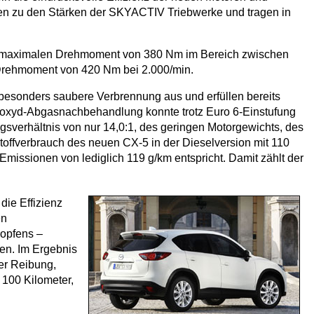
ren zu den Stärken der SKYACTIV Triebwerke und tragen in
nem maximalen Drehmoment von 380 Nm im Bereich zwischen
n Drehmoment von 420 Nm bei 2.000/min.
e besonders saubere Verbrennung aus und erfüllen bereits
ickoxyd-Abgasnachbehandlung konnte trotz Euro 6-Einstufung
gsverhältnis von nur 14,0:1, des geringen Motorgewichts, des
stoffverbrauch des neuen CX-5 in der Dieselversion mit 110
-Emissionen von lediglich 119 g/km entspricht. Damit zählt der
ie Effizienz
en
lopfens –
en. Im Ergebnis
rer Reibung,
 100 Kilometer,