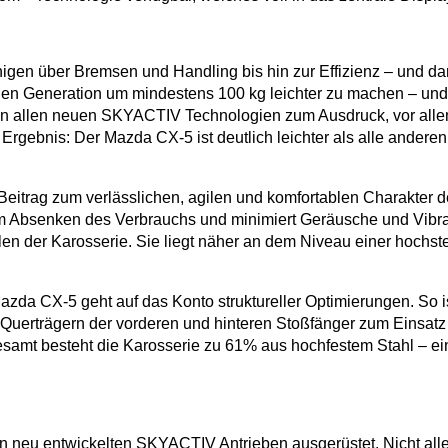
gen über Bremsen und Handling bis hin zur Effizienz – und da
uen Generation um mindestens 100 kg leichter zu machen – und
mt in allen neuen SKYACTIV Technologien zum Ausdruck, vor al
ebnis: Der Mazda CX-5 ist deutlich leichter als alle anderen
Beitrag zum verlässlichen, agilen und komfortablen Charakter
nem Absenken des Verbrauchs und minimiert Geräusche und Vibra
en der Karosserie. Sie liegt näher an dem Niveau einer hochst
da CX-5 geht auf das Konto struktureller Optimierungen. So is
Querträgern der vorderen und hinteren Stoßfänger zum Einsatz 
esamt besteht die Karosserie zu 61% aus hochfestem Stahl – ein
n neu entwickelten SKYACTIV Antrieben ausgerüstet. Nicht alle