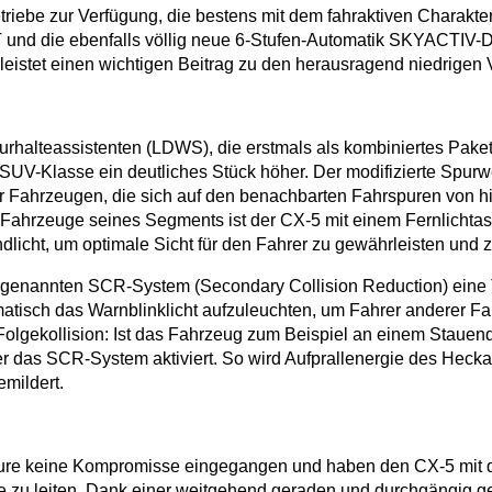
etriebe zur Verfügung, die bestens mit dem fahraktiven Charakt
d die ebenfalls völlig neue 6-Stufen-Automatik SKYACTIV-Dri
leistet einen wichtigen Beitrag zu den herausragend niedrigen
rhalteassistenten (LDWS), die erstmals als kombiniertes Pak
n SUV-Klasse ein deutliches Stück höher. Der modifizierte Sp
 Fahrzeugen, die sich auf den benachbarten Fahrspuren von hi
n Fahrzeuge seines Segments ist der CX-5 mit einem Fernlicht
licht, um optimale Sicht für den Fahrer zu gewährleisten und
 sogenannten SCR-System (Secondary Collision Reduction) eine
matisch das Warnblinklicht aufzuleuchten, um Fahrer anderer 
Folgekollision: Ist das Fahrzeug zum Beispiel an einem Staue
er das SCR-System aktiviert. So wird Aufprallenergie des Heckau
mildert.
re keine Kompromisse eingegangen und haben den CX-5 mit der
e zu leiten. Dank einer weitgehend geraden und durchgängig gest