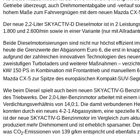
Getriebe überzeugt, auch Drehmomentabgabe und -verlauf sow
hohem Maße zum Fahrvergnügen mit dem neuen Mazda CX-5
Der neue 2,2-Liter SKYACTIV-D Dieselmotor ist in 2 Leistun
1.800 und 2.600/min sowie in einer Variante (nur mit Allrad
Beide Dieselmotorisierungen sind nicht nur höchst effizient 
heute die Grenzwerte der Abgasnorm Euro 6, die erst in knap
aufgrund der zahlreichen innovativen Technologien des neuen 
zweistufigen Turboladers und weiterer Maßnahmen – verzichtet 
kW/ 150 PS in Kombination mit Frontantrieb und manuellem 6-
Mazda CX-5 zur Spitze des europäischen Kompakt-SUV-Seg
Wie beim Diesel spielt auch beim neuen SKYACTIV-G Benzinmo
des Triebwerks. Der 2,0-Liter-Benzinmotor arbeitet mit einem
Verdichtungsverhältnis von 14,0:1. Die damit verbundenen H
konnten durch ein neues 4-2-1 Abgassystem, eine spezielle 
ist der neue SKYACTIV-G Benzinmotor im Vergleich zum aktuell
produziert mehr Drehmoment und ist erheblich sparsamer. Der V
was CO
-Emissionen von 139 g/km entspricht und ebenfalls z
2