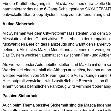
Für die Kraftübertragung stellt Mazda zwei neu entwickelte G
harmonieren: das neue 6-Gang-Schaltgetriebe SKYACTIV-MT un
entwickelte Start-Stopp-System i-stop zum Serienumfang und 
Aktive Sicherheit
Mit Systemen wie dem City-Notbremsassistenten und dem Spu
Messlatte auf dem Gebiet aktiver Sicherheit in der kompakte
rückwärtigen Bereich des Fahrzeugs und warnt den Fahrer vor
befinden. Als erstes Mazda Modell und als eines der wenige
Das System wechselt automatisch zwischen Fern- und Abblend
Als weltweit erster Automobilhersteller führt Mazda mit dem
Werden bei einem Unfall die Airbags ausgelöst, beginnt auto
weitere Funktion von SCR verringert die Auswirkungen einer 
Heckaufprall verwickelt, wird zusätzlich die Bremsfunktion üb
einem voraus befindlichen Fahrzeug wird verhindert oder abge
Passive Sicherheit
Auch beim Thema passive Sicherheit sind die Mazda Ingenieu
Aufprallenergie zu kanalisieren und weg von der Fahrgastzell