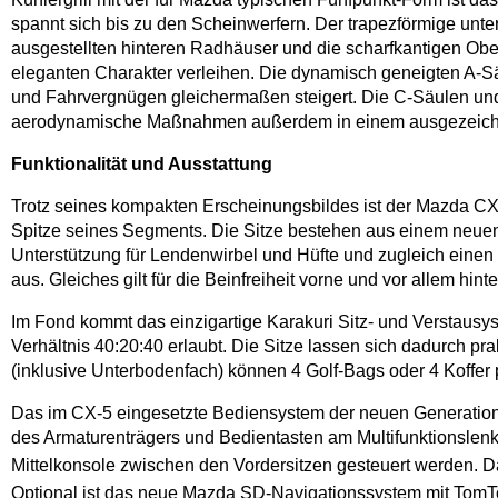
spannt sich bis zu den Scheinwerfern. Der trapezförmige unter
ausgestellten hinteren Radhäuser und die scharfkantigen O
eleganten Charakter verleihen. Die dynamisch geneigten A-Sä
und Fahrvergnügen gleichermaßen steigert. Die C-Säulen un
aerodynamische Maßnahmen außerdem in einem ausgezeichnete
Funktionalität und Ausstattung
Trotz seines kompakten Erscheinungsbildes ist der Mazda CX
Spitze seines Segments. Die Sitze bestehen aus einem neuen M
Unterstützung für Lendenwirbel und Hüfte und zugleich einen 
aus. Gleiches gilt für die Beinfreiheit vorne und vor allem h
Im Fond kommt das einzigartige Karakuri Sitz- und Verstausy
Verhältnis 40:20:40 erlaubt. Die Sitze lassen sich dadurch 
(inklusive Unterbodenfach) können 4 Golf-Bags oder 4 Koffer
Das im CX-5 eingesetzte Bediensystem der neuen Generation i
des Armaturenträgers und Bedientasten am Multifunktionslen
Mittelkonsole zwischen den Vordersitzen gesteuert werden. Da
Optional ist das neue Mazda SD-Navigationssystem mit Tom