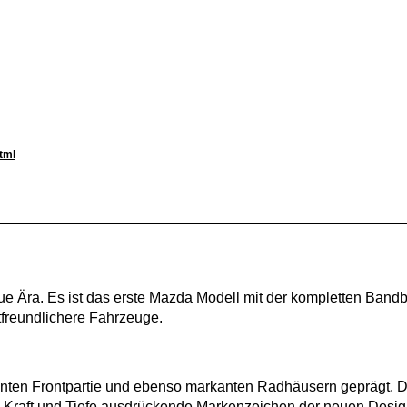
tml
 Ära. Es ist das erste Mazda Modell mit der kompletten Bandb
tfreundlichere Fahrzeuge.
nten Frontpartie und ebenso markanten Radhäusern geprägt. 
das Kraft und Tiefe ausdrückende Markenzeichen der neuen Des