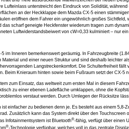
e Lufteinlass unterstreicht den Eindruck von Solidität, während 
berflächen an der Heckklappe dem Mazda CX-5 einen stämmigen
ulen eröffnen dem Fahrer ein ungewöhnlich großes Sichtfeld, 
d das scharf geneigte Heckfenster wiederum tragen zum dynami
n Luftwiderstandsbeiwert von cW=0,33 kulminiert – nur ein B
-5 im Inneren bemerkenswert geräumig. In Fahrzeugbreite (1.8
aterial und einer neuen Struktur und sind deshalb leichter als
hervorragenden Langstreckenkomfort. Die Schulterfreiheit fäll
inten. Beim Knieraum hinten sowie beim Fußraum setzt der CX-5 
stem zum Einsatz, das weltweit zum ersten Mal in diesem Fahr
praktisch zu einer ebenen Ladefläche umklappen, ohne die Kop
 problemlos verstaut werden. Durch Umlegen der Rücksitze läss
st einfacher zu bedienen denn je. Es besteht aus einem 5,8-Zo
krad. Zusätzlich kann das System direkt über den Touchscreen 
®
s Infotainmentsystem ist Bluetooth
-fähig, verfügt über eine
®
Tom
-Technologie verfügbar, welches voll in das zentrale Display 