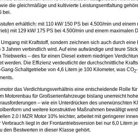
ie die gleichmäßige und kultivierte Leistungsentfaltung gehö
 bei.
gsstufen erhältlich: mit 110 kW/ 150 PS bei 4.500/min und ei
antrieb) mit 129 kW/ 175 PS bei 4.500/min und einem maximale
im Umgang mit Kraftstoff, sondern zeichnen sich auch durch ein
p 3 Jahren verbindlich wird. Auf eine aufwändige und teure St
Triebwerks – des für einen Diesel extrem niedrigen Verdichtun
werden. Die Effizienz verdeutlicht der durchschnittliche Kraft
Gang-Schaltgetriebe von 4,6 Litern je 100 Kilometer, was CO
2
ments.
tor das Verdichtungsverhältnis eine entscheidende Rolle für d
 im Motorenbau für Großserienfahrzeuge bislang unerreicht hoh
erausforderungen – wie ein Unterdrücken des unerwünschten K
Kolbenform und weitere konstruktive Maßnahmen bewältigt werd
en 2.0 l MZR Motor 10% leichter, arbeitet mit geringerer inne
erbrauch liegt in der Frontantriebsversion bei nur 6,0 Litern je
u den Bestwerten in dieser Klasse gehört.