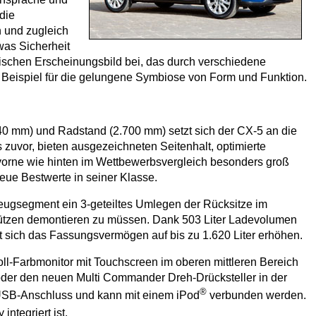
die
 und zugleich
was Sicherheit
schen Erscheinungsbild bei, das durch verschiedene
eispiel für die gelungene Symbiose von Form und Funktion.
40 mm) und Radstand (2.700 mm) setzt sich der CX-5 an die
 zuvor, bieten ausgezeichneten Seitenhalt, optimierte
t vorne wie hinten im Wettbewerbsvergleich besonders groß
neue Bestwerte in seiner Klasse.
zeugsegment ein 3-geteiltes Umlegen der Rücksitze im
fstützen demontieren zu müssen. Dank 503 Liter Ladevolumen
t sich das Fassungsvermögen auf bis zu 1.620 Liter erhöhen.
ll-Farbmonitor mit Touchscreen im oberen mittleren Bereich
oder den neuen Multi Commander Dreh-Drücksteller in der
®
n USB-Anschluss und kann mit einem iPod
verbunden werden.
integriert ist.