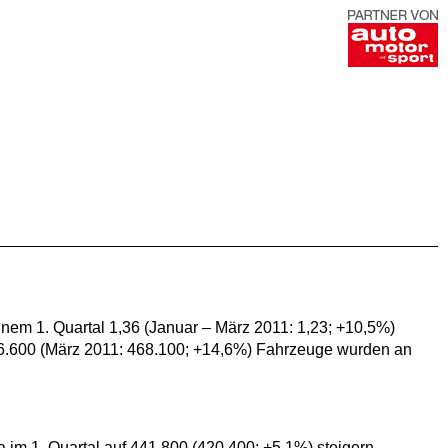
inem 1. Quartal 1,36 (Januar – März 2011: 1,23; +10,5%)
536.600 (März 2011: 468.100; +14,6%) Fahrzeuge wurden an
im 1. Quartal auf 441.800 (420.400; +5,1%) steigern.