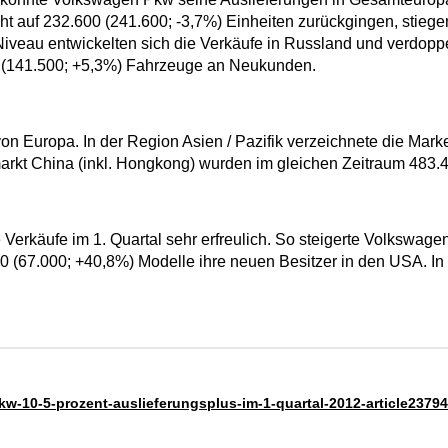
t auf 232.600 (241.600; -3,7%) Einheiten zurückgingen, stiegen
veau entwickelten sich die Verkäufe in Russland und verdoppel
(141.500; +5,3%) Fahrzeuge an Neukunden.
 Europa. In der Region Asien / Pazifik verzeichnete die Mark
kt China (inkl. Hongkong) wurden im gleichen Zeitraum 483.40
 Verkäufe im 1. Quartal sehr erfreulich. So steigerte Volkswa
 (67.000; +40,8%) Modelle ihre neuen Besitzer in den USA. In
w-10-5-prozent-auslieferungsplus-im-1-quartal-2012-article23794