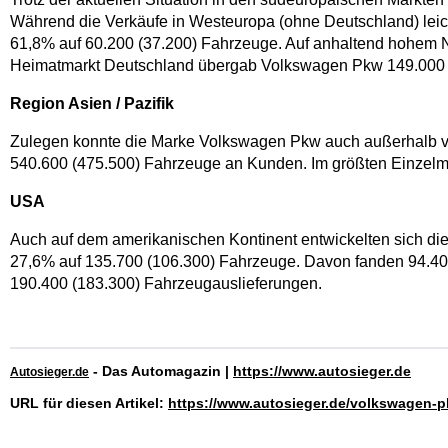
Während die Verkäufe in Westeuropa (ohne Deutschland) leich
61,8% auf 60.200 (37.200) Fahrzeuge. Auf anhaltend hohem Ni
Heimatmarkt Deutschland übergab Volkswagen Pkw 149.000 
Region Asien / Pazifik
Zulegen konnte die Marke Volkswagen Pkw auch außerhalb von
540.600 (475.500) Fahrzeuge an Kunden. Im größten Einzelmar
USA
Auch auf dem amerikanischen Kontinent entwickelten sich die
27,6% auf 135.700 (106.300) Fahrzeuge. Davon fanden 94.400
190.400 (183.300) Fahrzeugauslieferungen.
- Das Automagazin |
https://www.autosieger.de
Autosieger.de
URL für diesen Artikel:
https://www.autosieger.de/volkswagen-pk