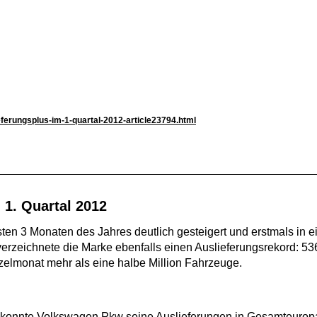
ferungsplus-im-1-quartal-2012-article23794.html
1. Quartal 2012
en 3 Monaten des Jahres deutlich gesteigert und erstmals in e
verzeichnete die Marke ebenfalls einen Auslieferungsrekord: 
zelmonat mehr als eine halbe Million Fahrzeuge.
n konnte Volkswagen Pkw seine Auslieferungen in Gesamteuropa 