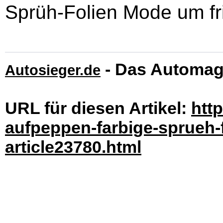
Sprüh-Folien Mode um fri
- Das Automag
Autosieger.de
URL für diesen Artikel:
htt
aufpeppen-farbige-sprueh-f
article23780.html