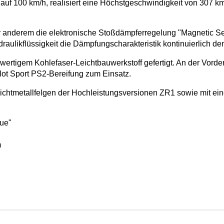
auf 100 km/h, realisiert eine Höchstgeschwindigkeit von 307 km
r anderem die elektronische Stoßdämpferregelung "Magnetic Se
ydraulikflüssigkeit die Dämpfungscharakteristik kontinuierlich 
rtigem Kohlefaser-Leichtbauwerkstoff gefertigt. An der Vord
ilot Sport PS2-Bereifung zum Einsatz.
chtmetallfelgen der Hochleistungsversionen ZR1 sowie mit eine
lue"
m