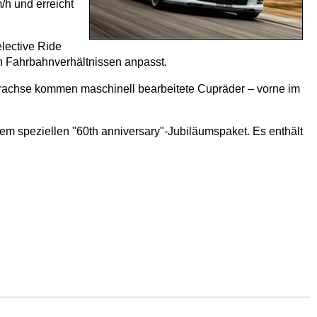
/h und erreicht
lective Ride
den Fahrbahnverhältnissen anpasst.
erachse kommen maschinell bearbeitete Cupräder – vorne im
m speziellen "60th anniversary"-Jubiläumspaket. Es enthält