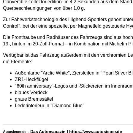
Convertible collector edition" in 4,2 Sekunden aus dem Stand 
Querbeschleunigungen von über 1,0 g.
Zur Fahrwerkstechnologie des Highend-Sportlers gehört unte
Control", bei der eine spezielle, per Magnetfeld gesteuerte H
Die Fronthaube und Radhäuser des Fahrzeugs sind aus hochwe
19-, hinten im 20-Zoll-Format – in Kombination mit Michelin P
Verfügbar ist das Fahrzeug außerdem mit den verchromten Lei
die Elemente:
Außenfarbe "Arctic White", Ziersteifen in "Pearl Silver B
ZR1-Heckflügel
"60th anniversary"-Logos und -Stickereien im Innenrau
blaues Verdeck
graue Bremssättel
Lederinterieur in "Diamond Blue"
- Das Automagazin |
https://www.autosieger.de
Autosieger.de