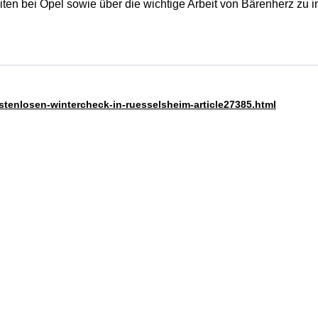
en bei Opel sowie über die wichtige Arbeit von Bärenherz zu in
ostenlosen-wintercheck-in-ruesselsheim-article27385.html