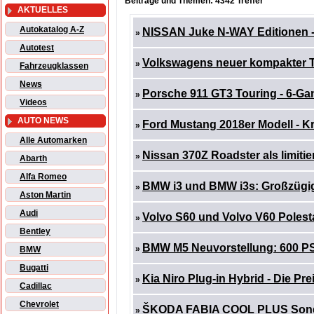
Beiträge und Themen: 4342 Treffer
AKTUELLES
Autokatalog A-Z
NISSAN Juke N-WAY Editionen - 
»
Autotest
Volkswagens neuer kompakter T-R
»
Fahrzeugklassen
News
Porsche 911 GT3 Touring - 6-Gan
»
Videos
AUTO NEWS
Ford Mustang 2018er Modell - Kr
»
Alle Automarken
Nissan 370Z Roadster als limiti
»
Abarth
Alfa Romeo
BMW i3 und BMW i3s: Großzügig
»
Aston Martin
Audi
Volvo S60 und Volvo V60 Polestar
»
Bentley
BMW M5 Neuvorstellung: 600 PS 
»
BMW
Bugatti
Kia Niro Plug-in Hybrid - Die Pre
»
Cadillac
Chevrolet
ŠKODA FABIA COOL PLUS Sonder
»