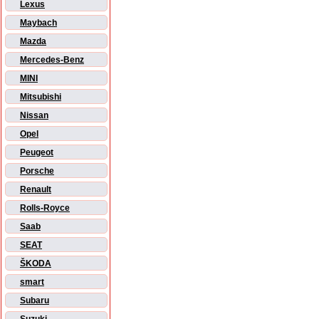
Lexus
Maybach
Mazda
Mercedes-Benz
MINI
Mitsubishi
Nissan
Opel
Peugeot
Porsche
Renault
Rolls-Royce
Saab
SEAT
ŠKODA
smart
Subaru