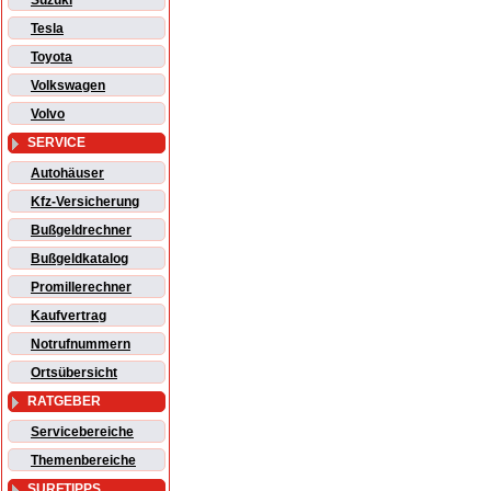
Suzuki
Tesla
Toyota
Volkswagen
Volvo
SERVICE
Autohäuser
Kfz-Versicherung
Bußgeldrechner
Bußgeldkatalog
Promillerechner
Kaufvertrag
Notrufnummern
Ortsübersicht
RATGEBER
Servicebereiche
Themenbereiche
SURFTIPPS