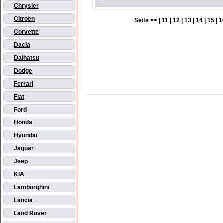
Chrysler
Citroën
Seite
<<
|
11
|
12
|
13
|
14
|
15
|
1
Corvette
Dacia
Daihatsu
Dodge
Ferrari
Fiat
Ford
Honda
Hyundai
Jaguar
Jeep
KIA
Lamborghini
Lancia
Land Rover