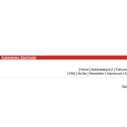
Autosieger-Startseite
[
|
|
Home
Autokatalog A-Z
Fahrzeu
[
|
|
|
|
FAQ
Archiv
Newsletter
Impressum
A
Se