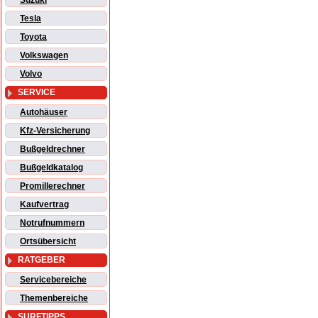
Suzuki
Tesla
Toyota
Volkswagen
Volvo
SERVICE
Autohäuser
Kfz-Versicherung
Bußgeldrechner
Bußgeldkatalog
Promillerechner
Kaufvertrag
Notrufnummern
Ortsübersicht
RATGEBER
Servicebereiche
Themenbereiche
SURFTIPPS