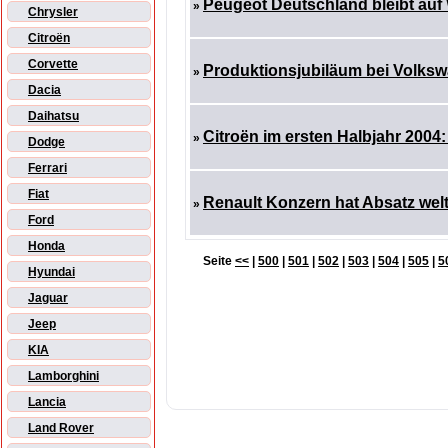
Peugeot Deutschland bleibt au
»
Chrysler
Citroën
Corvette
Produktionsjubiläum bei Volkswa
»
Dacia
Daihatsu
Citroën im ersten Halbjahr 2004
»
Dodge
Ferrari
Fiat
Renault Konzern hat Absatz welt
»
Ford
Honda
Seite
<<
|
500
|
501
|
502
|
503
|
504
|
505
|
5
Hyundai
Jaguar
Jeep
KIA
Lamborghini
Lancia
Land Rover