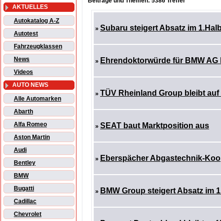
Beiträge und Themen: 5386 Treffer
AKTUELLES
Autokatalog A-Z
Subaru steigert Absatz im 1.Hal
»
Autotest
Fahrzeugklassen
News
Ehrendoktorwürde für BMW AG 
»
Videos
AUTO NEWS
TÜV Rheinland Group bleibt au
»
Alle Automarken
Abarth
Alfa Romeo
SEAT baut Marktposition aus
»
Aston Martin
Audi
Eberspächer Abgastechnik-Koop
»
Bentley
BMW
Bugatti
BMW Group steigert Absatz im 1
»
Cadillac
Chevrolet