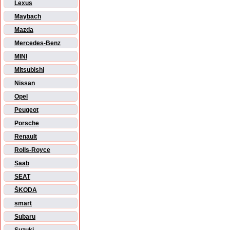
Lexus
Maybach
Mazda
Mercedes-Benz
MINI
Mitsubishi
Nissan
Opel
Peugeot
Porsche
Renault
Rolls-Royce
Saab
SEAT
ŠKODA
smart
Subaru