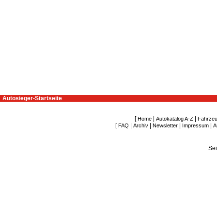
Autosieger-Startseite
[
|
|
Home
Autokatalog A-Z
Fahrzeu
[
|
|
|
|
FAQ
Archiv
Newsletter
Impressum
A
Se