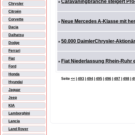
Caravaningbranche steigert Pr
»
Chrysler
Citroën
Corvette
Neue Mercedes A-Klasse mit he
»
Dacia
Daihatsu
50.000 DaimlerChrysler-Aktionär
»
Dodge
Ferrari
Fiat
Fiat Niederlassung Rhein-Ruhr 
»
Ford
Honda
Seite
<<
|
493
|
494
|
495
|
496
|
497
|
498
|
4
Hyundai
Jaguar
Jeep
KIA
Lamborghini
Lancia
Land Rover