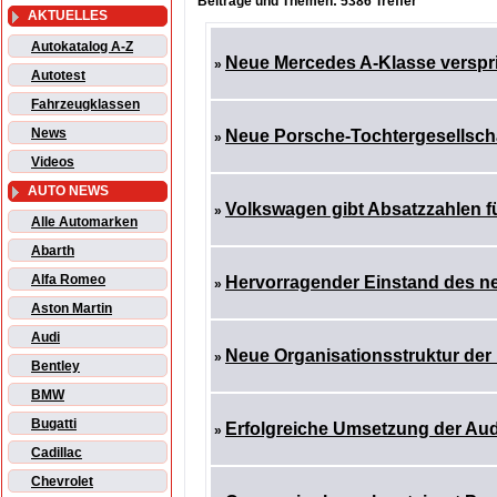
Beiträge und Themen: 5386 Treffer
AKTUELLES
Autokatalog A-Z
Neue Mercedes A-Klasse verspr
»
Autotest
Fahrzeugklassen
News
Neue Porsche-Tochtergesellscha
»
Videos
AUTO NEWS
Volkswagen gibt Absatzzahlen f
»
Alle Automarken
Abarth
Alfa Romeo
Hervorragender Einstand des n
»
Aston Martin
Audi
Neue Organisationsstruktur der 
»
Bentley
BMW
Bugatti
Erfolgreiche Umsetzung der Audi
»
Cadillac
Chevrolet