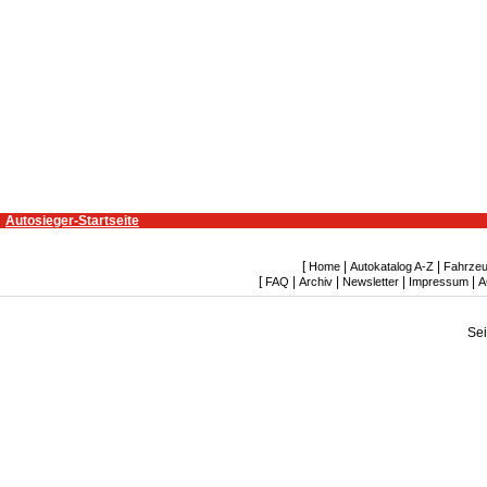
Autosieger-Startseite
[
|
|
Home
Autokatalog A-Z
Fahrzeu
[
|
|
|
|
FAQ
Archiv
Newsletter
Impressum
A
Se