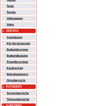
Suzuki
Tesla
Toyota
Volkswagen
Volvo
SERVICE
Autohäuser
Kfz-Versicherung
Bußgeldrechner
Bußgeldkatalog
Promillerechner
Kaufvertrag
Notrufnummern
Ortsübersicht
RATGEBER
Servicebereiche
Themenbereiche
SURFTIPPS