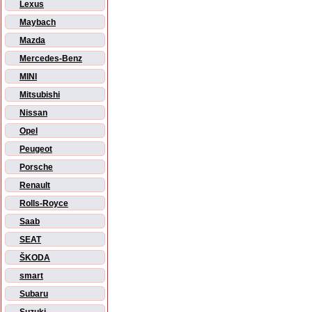
Lexus
Maybach
Mazda
Mercedes-Benz
MINI
Mitsubishi
Nissan
Opel
Peugeot
Porsche
Renault
Rolls-Royce
Saab
SEAT
ŠKODA
smart
Subaru