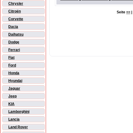
Chrysler
Citroën
Seite
<<
|
Corvette
Dacia
Daihatsu
Dodge
Ferrari
Fiat
Ford
Honda
Hyundai
Jaguar
Jeep
KIA
Lamborghini
Lancia
Land Rover