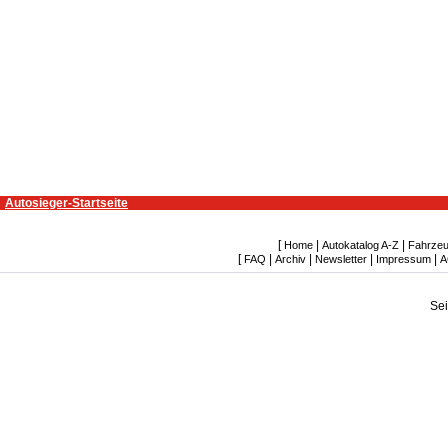
Autosieger-Startseite
[
|
|
Home
Autokatalog A-Z
Fahrzeu
[
|
|
|
|
FAQ
Archiv
Newsletter
Impressum
A
Se