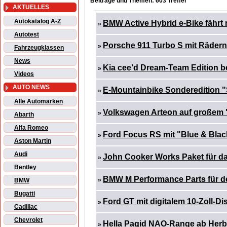
Beiträge und Themen: 603 Treffer
AKTUELLES
Autokatalog A-Z
BMW Active Hybrid e-Bike fährt
»
Autotest
Porsche 911 Turbo S mit Räder
»
Fahrzeugklassen
News
Kia cee’d Dream-Team Edition
»
Videos
AUTO NEWS
E-Mountainbike Sonderedition
»
Alle Automarken
Volkswagen Arteon auf großem
»
Abarth
Alfa Romeo
Ford Focus RS mit "Blue & Blac
»
Aston Martin
Audi
John Cooker Works Paket für da
»
Bentley
BMW M Performance Parts für 
»
BMW
Bugatti
Ford GT mit digitalem 10-Zoll-Di
»
Cadillac
Chevrolet
Hella Pagid NAO-Range ab Herb
»