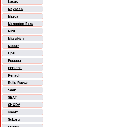
Lexus
Maybach
Mazda
Mercedes-Benz
MINI
Mitsubishi
Nissan
Opel
Peugeot
Porsche
Renault
Rolls-Royce
Saab
SEAT
ŠKODA
smart
Subaru