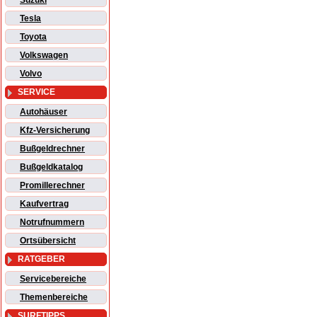
Suzuki
Tesla
Toyota
Volkswagen
Volvo
SERVICE
Autohäuser
Kfz-Versicherung
Bußgeldrechner
Bußgeldkatalog
Promillerechner
Kaufvertrag
Notrufnummern
Ortsübersicht
RATGEBER
Servicebereiche
Themenbereiche
SURFTIPPS