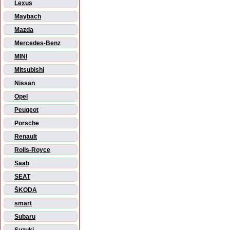
Lexus
Maybach
Mazda
Mercedes-Benz
MINI
Mitsubishi
Nissan
Opel
Peugeot
Porsche
Renault
Rolls-Royce
Saab
SEAT
ŠKODA
smart
Subaru