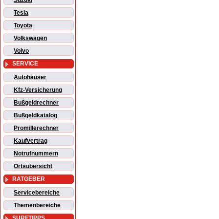
Suzuki
Tesla
Toyota
Volkswagen
Volvo
SERVICE
Autohäuser
Kfz-Versicherung
Bußgeldrechner
Bußgeldkatalog
Promillerechner
Kaufvertrag
Notrufnummern
Ortsübersicht
RATGEBER
Servicebereiche
Themenbereiche
SURFTIPPS