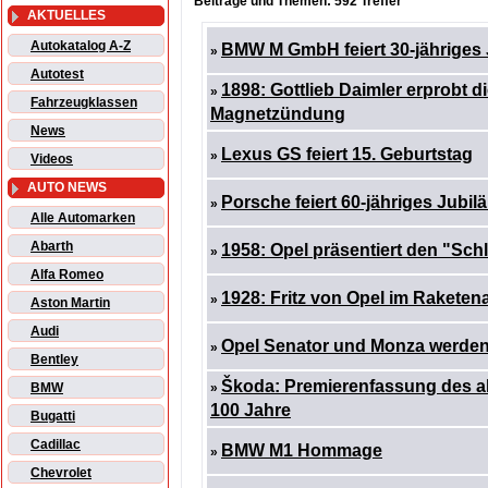
Beiträge und Themen: 592 Treffer
AKTUELLES
Autokatalog A-Z
BMW M GmbH feiert 30-jähriges
»
Autotest
1898: Gottlieb Daimler erprobt 
»
Fahrzeugklassen
Magnetzündung
News
Lexus GS feiert 15. Geburtstag
»
Videos
AUTO NEWS
Porsche feiert 60-jähriges Jubi
»
Alle Automarken
Abarth
1958: Opel präsentiert den "Sch
»
Alfa Romeo
1928: Fritz von Opel im Raketen
»
Aston Martin
Audi
Opel Senator und Monza werden
»
Bentley
Škoda: Premierenfassung des ak
BMW
»
100 Jahre
Bugatti
Cadillac
BMW M1 Hommage
»
Chevrolet