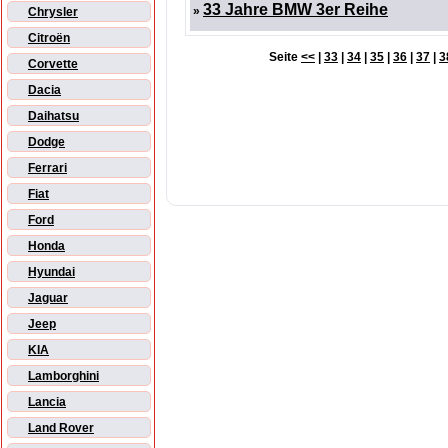
33 Jahre BMW 3er Reihe
»
Chrysler
Citroën
Seite
<<
|
33
|
34
|
35
|
36
|
37
|
3
Corvette
Dacia
Daihatsu
Dodge
Ferrari
Fiat
Ford
Honda
Hyundai
Jaguar
Jeep
KIA
Lamborghini
Lancia
Land Rover