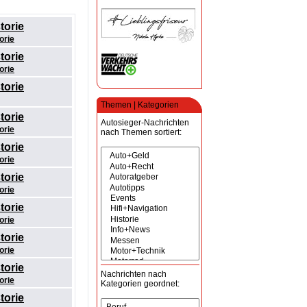
torie
orie
torie
orie
torie
Themen | Kategorien
torie
Autosieger-Nachrichten
orie
nach Themen sortiert:
torie
orie
torie
orie
torie
orie
torie
orie
torie
Nachrichten nach
orie
Kategorien geordnet:
torie