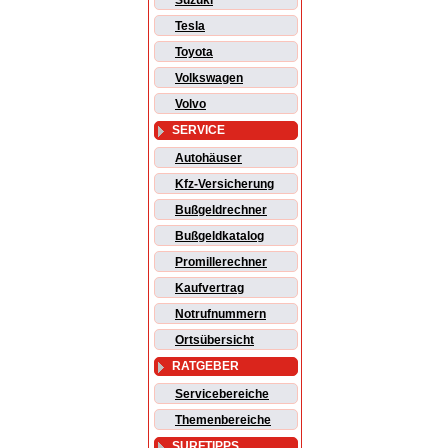
Suzuki
Tesla
Toyota
Volkswagen
Volvo
SERVICE
Autohäuser
Kfz-Versicherung
Bußgeldrechner
Bußgeldkatalog
Promillerechner
Kaufvertrag
Notrufnummern
Ortsübersicht
RATGEBER
Servicebereiche
Themenbereiche
SURFTIPPS