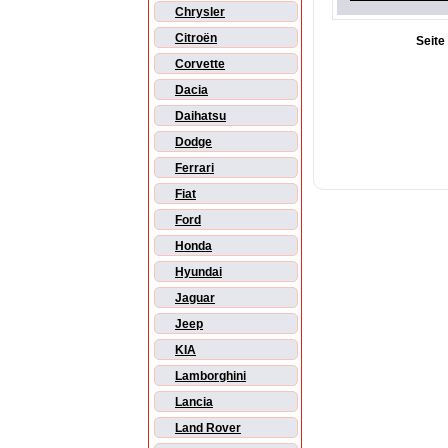
Chrysler
Citroën
Seite
Corvette
Dacia
Daihatsu
Dodge
Ferrari
Fiat
Ford
Honda
Hyundai
Jaguar
Jeep
KIA
Lamborghini
Lancia
Land Rover