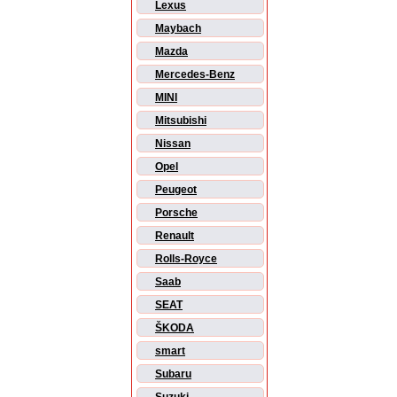
Lexus
Maybach
Mazda
Mercedes-Benz
MINI
Mitsubishi
Nissan
Opel
Peugeot
Porsche
Renault
Rolls-Royce
Saab
SEAT
ŠKODA
smart
Subaru