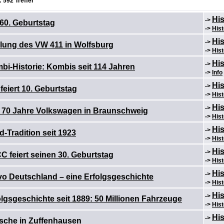
 592 Treffer
His
->
 60. Geburtstag
->
Hist
His
->
llung des VW 411 in Wolfsburg
->
Hist
His
->
i-Historie: Kombis seit 114 Jahren
->
Info
His
->
feiert 10. Geburtstag
->
Hist
His
->
: 70 Jahre Volkswagen in Braunschweig
->
Hist
His
->
d-Tradition seit 1923
->
Hist
His
->
C feiert seinen 30. Geburtstag
->
Hist
His
->
vo Deutschland – eine Erfolgsgeschichte
->
Hist
His
->
lgsgeschichte seit 1889: 50 Millionen Fahrzeuge
->
Hist
His
->
sche in Zuffenhausen