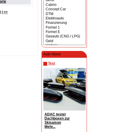
orie
0
|
>>
Auto News
Test
ADAC testet
Dachboxen zur
Skisaison
Mehr...