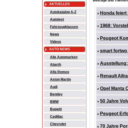
Beiträge und Themen:
AKTUELLES
Autokatalog A-Z
Honda feiert
»
Autotest
1968: Vorste
»
Fahrzeugklassen
News
Peugeot Komb
»
Videos
AUTO NEWS
smart fortwo 
»
Alle Automarken
Ausstellung
»
Abarth
Alfa Romeo
Renault Allra
»
Aston Martin
Audi
Opel Manta C
»
Bentley
50 Jahre Vol
»
BMW
Bugatti
Peugeot Erfo
»
Cadillac
Chevrolet
70 Jahre Por
»