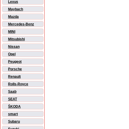
Lexus
Maybach
Mazda
Mercedes-Benz
MINI
Mitsubishi
Nissan
Opel
Peugeot
Porsche
Renault
Rolls-Royce
Saab
SEAT
ŠKODA
smart
Subaru