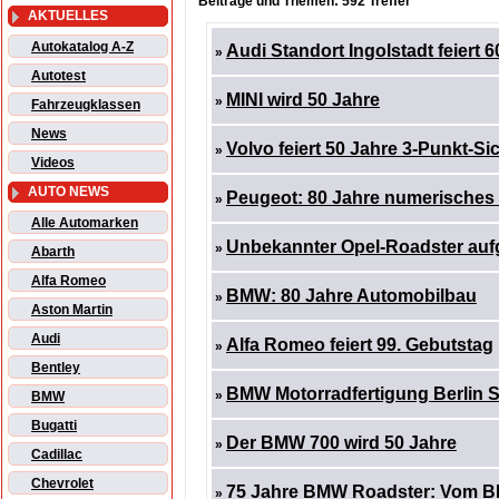
Beiträge und Themen: 592 Treffer
AKTUELLES
Autokatalog A-Z
Audi Standort Ingolstadt feiert 
»
Autotest
MINI wird 50 Jahre
»
Fahrzeugklassen
News
Volvo feiert 50 Jahre 3-Punkt-Si
»
Videos
AUTO NEWS
Peugeot: 80 Jahre numerisches
»
Alle Automarken
Unbekannter Opel-Roadster aufg
»
Abarth
Alfa Romeo
BMW: 80 Jahre Automobilbau
»
Aston Martin
Audi
Alfa Romeo feiert 99. Gebutstag
»
Bentley
BMW Motorradfertigung Berlin S
»
BMW
Bugatti
Der BMW 700 wird 50 Jahre
»
Cadillac
Chevrolet
75 Jahre BMW Roadster: Vom B
»