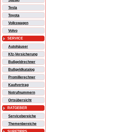
Suzuki
Tesla
Toyota
Volkswagen
Volvo
SERVICE
Autohäuser
Kfz-Versicherung
Bußgeldrechner
Bußgeldkatalog
Promillerechner
Kaufvertrag
Notrufnummern
Ortsübersicht
RATGEBER
Servicebereiche
Themenbereiche
SURFTIPPS