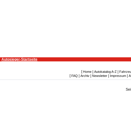
Autosieger-Startseite
[
|
|
Home
Autokatalog A-Z
Fahrzeu
[
|
|
|
|
FAQ
Archiv
Newsletter
Impressum
A
Se