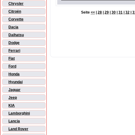
Chrysler
Citroën
Seite
<<
|
28
|
29
|
30
|
31
|
32
|
3
Corvette
Dacia
Daihatsu
Dodge
Ferrari
Fiat
Ford
Honda
Hyundai
Jaguar
Jeep
KIA
Lamborghini
Lancia
Land Rover