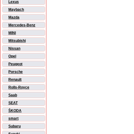
Lexus
Maybach
Mazda
Mercedes-Benz
MINI
Mitsubishi
Nissan
Opel
Peugeot
Porsche
Renault
Rolls-Royce
Saab
SEAT
ŠKODA
smart
Subaru