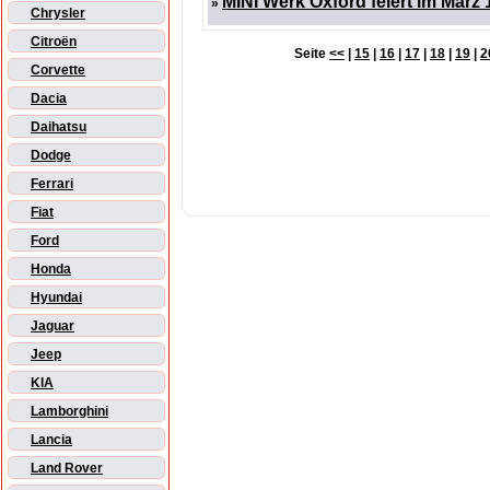
MINI Werk Oxford feiert im März
»
Chrysler
Citroën
Seite
<<
|
15
|
16
|
17
|
18
|
19
|
2
Corvette
Dacia
Daihatsu
Dodge
Ferrari
Fiat
Ford
Honda
Hyundai
Jaguar
Jeep
KIA
Lamborghini
Lancia
Land Rover