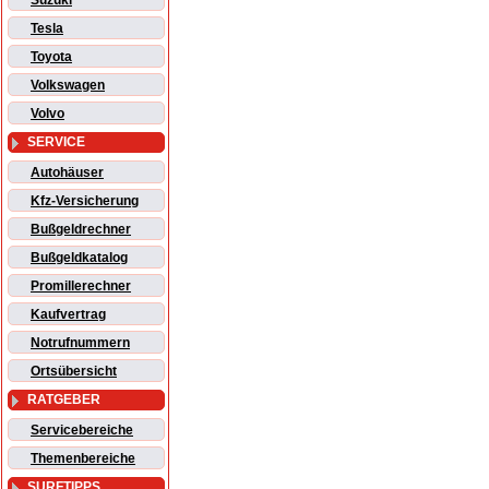
Suzuki
Tesla
Toyota
Volkswagen
Volvo
SERVICE
Autohäuser
Kfz-Versicherung
Bußgeldrechner
Bußgeldkatalog
Promillerechner
Kaufvertrag
Notrufnummern
Ortsübersicht
RATGEBER
Servicebereiche
Themenbereiche
SURFTIPPS