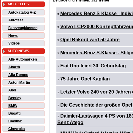
Beiträge und Themen: 592 Treffer
AKTUELLES
Autokatalog A-Z
Mercedes-Benz S-Klasse - Indivi
»
Autotest
Volvo LCP2000 Konzeptfahrzeug 
»
Fahrzeugklassen
News
Opel Rekord wird 50 Jahre
»
Videos
AUTO NEWS
Mercedes-Benz S-Klasse - Stilg
»
Alle Automarken
Fiat Uno feiert 30. Geburtstag
»
Abarth
Alfa Romeo
75 Jahre Opel Kapitän
»
Aston Martin
Audi
Letzter Volvo 240 vor 20 Jahren
»
Bentley
Die Geschichte der großen Opel
»
BMW
Bugatti
Daimler-Lastwagen 4 PS von 18
»
Cadillac
Benz Atego
Chevrolet