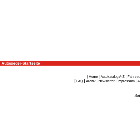
Autosieger-Startseite
[
|
|
Home
Autokatalog A-Z
Fahrzeu
[
|
|
|
|
FAQ
Archiv
Newsletter
Impressum
A
Se