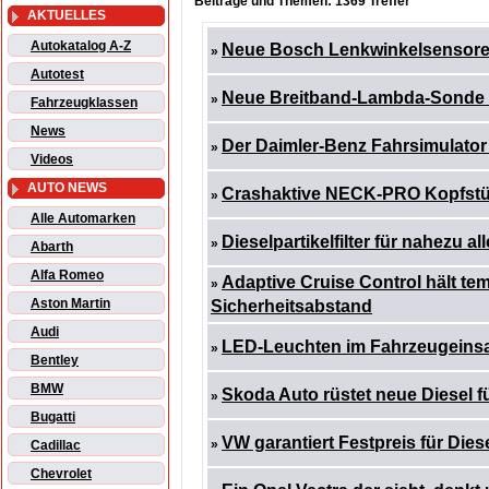
Beiträge und Themen: 1369 Treffer
AKTUELLES
Autokatalog A-Z
Neue Bosch Lenkwinkelsensor
»
Autotest
Neue Breitband-Lambda-Sonde
»
Fahrzeugklassen
News
Der Daimler-Benz Fahrsimulator 
»
Videos
AUTO NEWS
Crashaktive NECK-PRO Kopfstüt
»
Alle Automarken
Dieselpartikelfilter für nahezu 
»
Abarth
Alfa Romeo
Adaptive Cruise Control hält t
»
Aston Martin
Sicherheitsabstand
Audi
LED-Leuchten im Fahrzeugeinsatz
»
Bentley
BMW
Skoda Auto rüstet neue Diesel f
»
Bugatti
VW garantiert Festpreis für Dies
»
Cadillac
Chevrolet