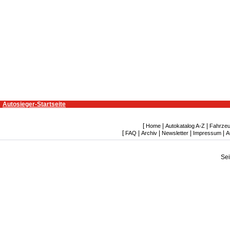
Autosieger-Startseite
[
|
|
Home
Autokatalog A-Z
Fahrzeu
[
|
|
|
|
FAQ
Archiv
Newsletter
Impressum
A
Se