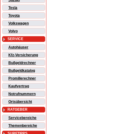
Suzuki
Tesla
Toyota
Volkswagen
Volvo
SERVICE
Autohäuser
Kfz-Versicherung
Bußgeldrechner
Bußgeldkatalog
Promillerechner
Kaufvertrag
Notrufnummern
Ortsübersicht
RATGEBER
Servicebereiche
Themenbereiche
SURFTIPPS