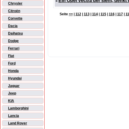
Ein Opel Vectra der sieht, denkt
»
Chrysler
Citroën
Seite
<<
|
112
|
113
|
114
|
115
|
116
|
117
|
1
Corvette
Dacia
Daihatsu
Dodge
Ferrari
Fiat
Ford
Honda
Hyundai
Jaguar
Jeep
KIA
Lamborghini
Lancia
Land Rover