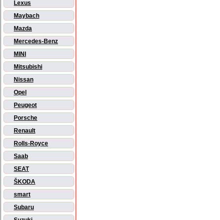
Lexus
Maybach
Mazda
Mercedes-Benz
MINI
Mitsubishi
Nissan
Opel
Peugeot
Porsche
Renault
Rolls-Royce
Saab
SEAT
ŠKODA
smart
Subaru