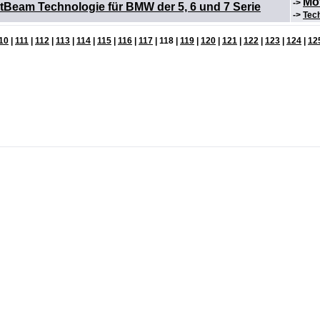
Mo
->
Beam Technologie für BMW der 5, 6 und 7 Serie
->
Tec
10
|
111
|
112
|
113
|
114
|
115
|
116
|
117
| 118 |
119
|
120
|
121
|
122
|
123
|
124
|
12