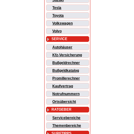
Suzuki
Tesla
Toyota
Volkswagen
Volvo
SERVICE
Autohäuser
Kfz-Versicherung
Bußgeldrechner
Bußgeldkatalog
Promillerechner
Kaufvertrag
Notrufnummern
Ortsübersicht
RATGEBER
Servicebereiche
Themenbereiche
SURFTIPPS