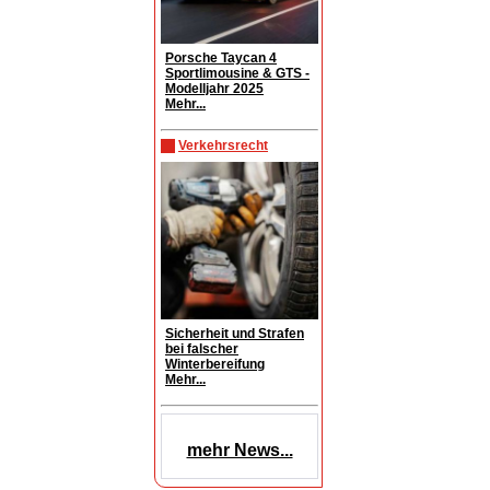
Porsche Taycan 4
Sportlimousine & GTS -
Modelljahr 2025
Mehr...
Verkehrsrecht
Sicherheit und Strafen
bei falscher
Winterbereifung
Mehr...
mehr News...