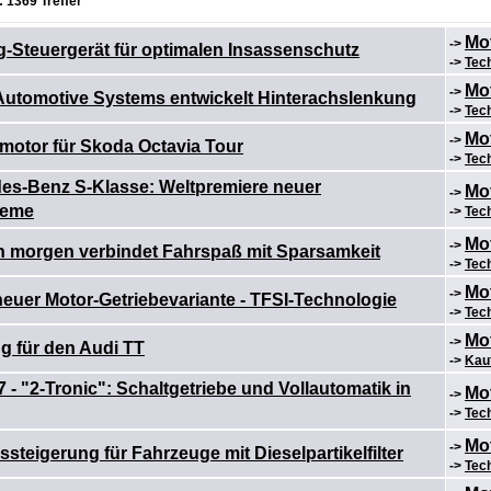
 1369 Treffer
Mo
->
-Steuergerät für optimalen Insassenschutz
->
Tec
Mo
->
Automotive Systems entwickelt Hinterachslenkung
->
Tec
Mo
->
motor für Skoda Octavia Tour
->
Tec
es-Benz S-Klasse: Weltpremiere neuer
Mo
->
teme
->
Tec
Mo
->
n morgen verbindet Fahrspaß mit Sparsamkeit
->
Tec
Mo
->
neuer Motor-Getriebevariante - TFSI-Technologie
->
Tec
Mo
->
g für den Audi TT
->
Kau
 - "2-Tronic": Schaltgetriebe und Vollautomatik in
Mo
->
->
Tec
Mo
->
steigerung für Fahrzeuge mit Dieselpartikelfilter
->
Tec