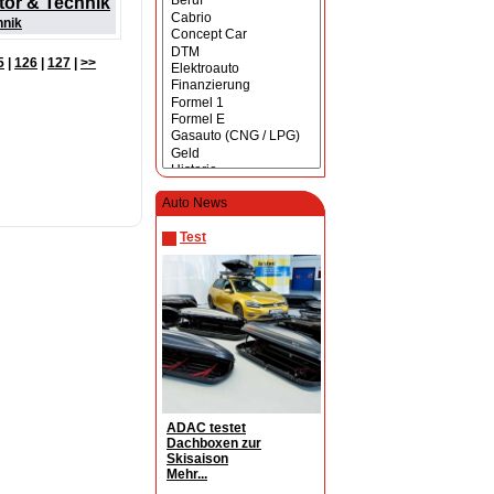
tor & Technik
hnik
5
|
126
|
127
|
>>
Auto News
Test
ADAC testet
Dachboxen zur
Skisaison
Mehr...