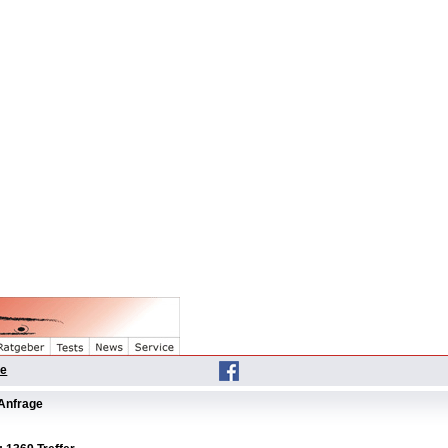
he
Anfrage