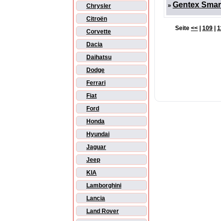
Gentex Smart
»
Chrysler
Citroën
Seite
<<
|
109
|
1
Corvette
Dacia
Daihatsu
Dodge
Ferrari
Fiat
Ford
Honda
Hyundai
Jaguar
Jeep
KIA
Lamborghini
Lancia
Land Rover