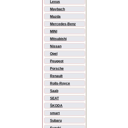
Lexus
Maybach
Mazda
Mercedes-Benz
MINI
Mitsubishi
Nissan
Opel
Peugeot
Porsche
Renault
Rolls-Royce
Saab
SEAT
ŠKODA
smart
Subaru