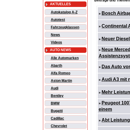
Beiträge und Themen:
AKTUELLES
Autokatalog A-Z
Bosch Airbag
»
Autotest
Continental 
»
Fahrzeugklassen
News
Neuer Diesel
»
Videos
Neue Merced
AUTO NEWS
»
Assistenzsys
Alle Automarken
Abarth
Das Auto vo
»
Alfa Romeo
Audi A3 mit 
»
Aston Martin
Audi
Mehr Leistun
»
Bentley
Peugeot 1007
BMW
»
einem
Bugatti
Cadillac
Abt Leistungs
»
Chevrolet