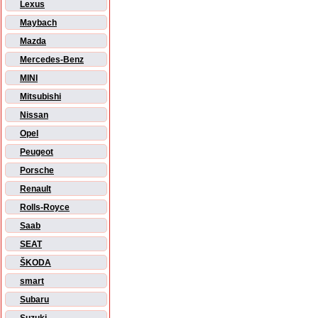
Lexus
Maybach
Mazda
Mercedes-Benz
MINI
Mitsubishi
Nissan
Opel
Peugeot
Porsche
Renault
Rolls-Royce
Saab
SEAT
ŠKODA
smart
Subaru