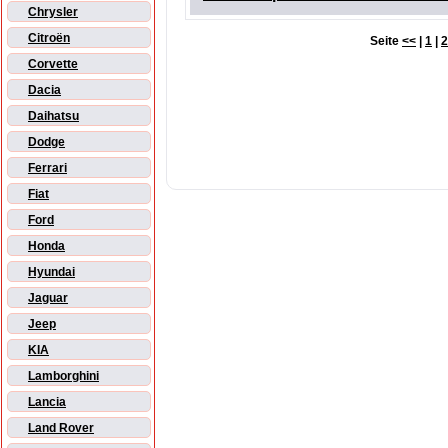
Chrysler
Citroën
Seite
<<
|
1
|
2
Corvette
Dacia
Daihatsu
Dodge
Ferrari
Fiat
Ford
Honda
Hyundai
Jaguar
Jeep
KIA
Lamborghini
Lancia
Land Rover