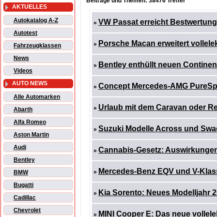
Beiträge und Themen: 38476 Treffer
AKTUELLES
Autokatalog A-Z
VW Passat erreicht Bestwertun
»
Autotest
Porsche Macan erweitert vollel
»
Fahrzeugklassen
News
Bentley enthüllt neuen Contine
»
Videos
AUTO NEWS
Concept Mercedes-AMG PureSpee
»
Alle Automarken
Urlaub mit dem Caravan oder Re
»
Abarth
Alfa Romeo
Suzuki Modelle Across und Swac
»
Aston Martin
Audi
Cannabis-Gesetz: Auswirkungen
»
Bentley
Mercedes-Benz EQV und V-Klass
»
BMW
Bugatti
Kia Sorento: Neues Modelljahr 2
»
Cadillac
Chevrolet
MINI Cooper E: Das neue vollele
»