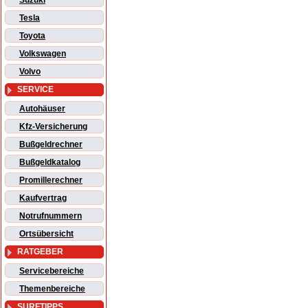
Suzuki
Tesla
Toyota
Volkswagen
Volvo
SERVICE
Autohäuser
Kfz-Versicherung
Bußgeldrechner
Bußgeldkatalog
Promillerechner
Kaufvertrag
Notrufnummern
Ortsübersicht
RATGEBER
Servicebereiche
Themenbereiche
SURFTIPPS