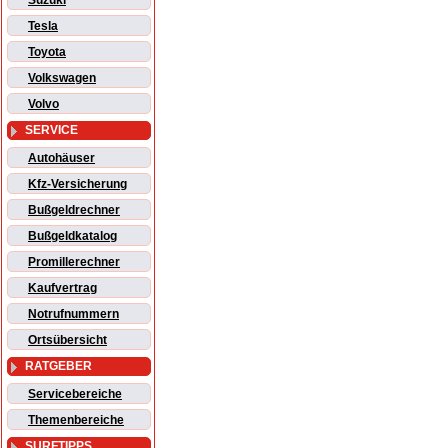
Suzuki
Tesla
Toyota
Volkswagen
Volvo
SERVICE
Autohäuser
Kfz-Versicherung
Bußgeldrechner
Bußgeldkatalog
Promillerechner
Kaufvertrag
Notrufnummern
Ortsübersicht
RATGEBER
Servicebereiche
Themenbereiche
SURFTIPPS