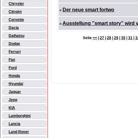
Chrysler
Der neue smart fortwo
»
Citroën
Corvette
Ausstellung "smart story" wird 
»
Dacia
Daihatsu
Seite
<<
|
27
|
28
|
29
|
30
|
31
|
3
Dodge
Ferrari
Fiat
Ford
Honda
Hyundai
Jaguar
Jeep
KIA
Lamborghini
Lancia
Land Rover