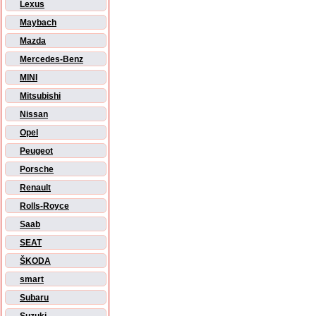
Lexus
Maybach
Mazda
Mercedes-Benz
MINI
Mitsubishi
Nissan
Opel
Peugeot
Porsche
Renault
Rolls-Royce
Saab
SEAT
ŠKODA
smart
Subaru