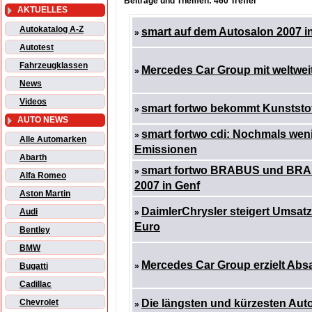
Beiträge und Themen: 460 Treffer
AKTUELLES
Autokatalog A-Z
smart auf dem Autosalon 2007 i
»
Autotest
Fahrzeugklassen
Mercedes Car Group mit weltwe
»
News
Videos
smart fortwo bekommt Kunstst
»
AUTO NEWS
smart fortwo cdi: Nochmals we
»
Alle Automarken
Emissionen
Abarth
smart fortwo BRABUS und BRAB
»
Alfa Romeo
2007 in Genf
Aston Martin
DaimlerChrysler steigert Umsatz
Audi
»
Euro
Bentley
BMW
Mercedes Car Group erzielt Abs
Bugatti
»
Cadillac
Chevrolet
Die längsten und kürzesten Aut
»