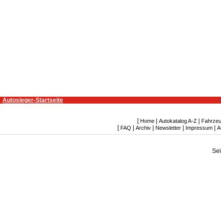
Autosieger-Startseite
[
|
|
Home
Autokatalog A-Z
Fahrzeu
[
|
|
|
|
FAQ
Archiv
Newsletter
Impressum
A
Se