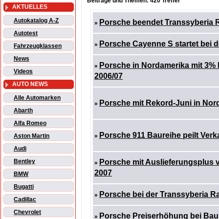
Beiträge und Themen: 420 Treffer
AKTUELLES
Autokatalog A-Z
Porsche beendet Transsyberia R
»
Autotest
Porsche Cayenne S startet bei d
»
Fahrzeugklassen
News
Porsche in Nordamerika mit 3%
»
Videos
2006/07
AUTO NEWS
Alle Automarken
Porsche mit Rekord-Juni in Nor
»
Abarth
Alfa Romeo
Porsche 911 Baureihe peilt Verk
Aston Martin
»
Audi
Bentley
Porsche mit Auslieferungsplus 
»
2007
BMW
Bugatti
Porsche bei der Transsyberia Ra
»
Cadillac
Chevrolet
Porsche Preiserhöhung bei Bau
»