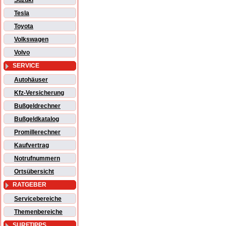
Suzuki
Tesla
Toyota
Volkswagen
Volvo
SERVICE
Autohäuser
Kfz-Versicherung
Bußgeldrechner
Bußgeldkatalog
Promillerechner
Kaufvertrag
Notrufnummern
Ortsübersicht
RATGEBER
Servicebereiche
Themenbereiche
SURFTIPPS