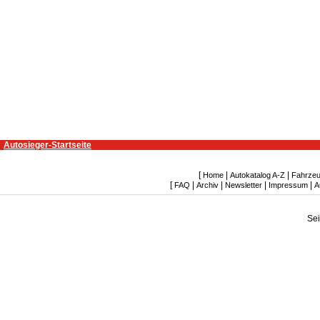
Autosieger-Startseite
[
|
|
Home
Autokatalog A-Z
Fahrzeu
[
|
|
|
|
FAQ
Archiv
Newsletter
Impressum
A
Se