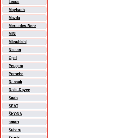
Lexus
Maybach
Mazda
Mercedes-Benz
MINI
Mitsubishi
Nissan
Opel
Peugeot
Porsche
Renault
Rolls-Royce
Saab
SEAT
ŠKODA
smart
Subaru