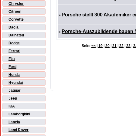
Chrysler
Citroën
Porsche stellt 300 Akademiker e
»
Corvette
Dacia
Porsche-Auszubildende bauen N
»
Daihatsu
Dodge
Seite
<<
|
19
|
20
|
21
|
22
|
23
|
2
Ferrari
Fiat
Ford
Honda
Hyundai
Jaguar
Jeep
KIA
Lamborghini
Lancia
Land Rover