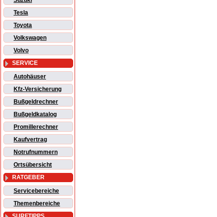
Suzuki
Tesla
Toyota
Volkswagen
Volvo
SERVICE
Autohäuser
Kfz-Versicherung
Bußgeldrechner
Bußgeldkatalog
Promillerechner
Kaufvertrag
Notrufnummern
Ortsübersicht
RATGEBER
Servicebereiche
Themenbereiche
SURFTIPPS