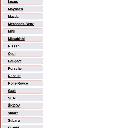
Lexus
Maybach
Mazda
Mercedes-Benz
MINI
Mitsubishi
Nissan
Opel
Peugeot
Porsche
Renault
Rolls-Royce
Saab
SEAT
ŠKODA
smart
Subaru