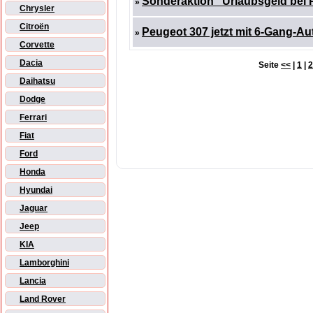
Sonderaktion "Urlaubsgeld bei
»
Chrysler
Citroën
Peugeot 307 jetzt mit 6-Gang-Au
»
Corvette
Dacia
Seite
<<
|
1
|
2
Daihatsu
Dodge
Ferrari
Fiat
Ford
Honda
Hyundai
Jaguar
Jeep
KIA
Lamborghini
Lancia
Land Rover