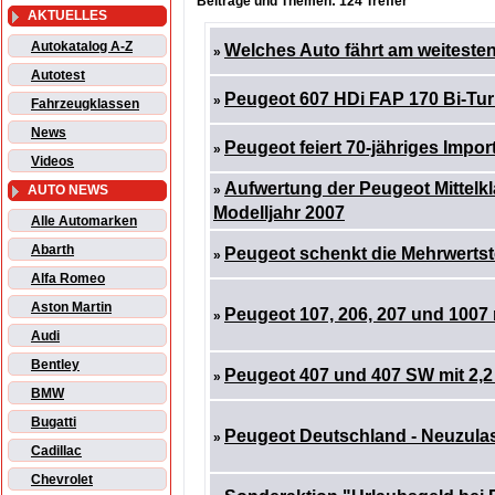
Beiträge und Themen: 124 Treffer
AKTUELLES
Autokatalog A-Z
Welches Auto fährt am weitesten
»
Autotest
Peugeot 607 HDi FAP 170 Bi-Tu
»
Fahrzeugklassen
News
Peugeot feiert 70-jähriges Impo
»
Videos
Aufwertung der Peugeot Mittelkl
AUTO NEWS
»
Modelljahr 2007
Alle Automarken
Abarth
Peugeot schenkt die Mehrwerts
»
Alfa Romeo
Aston Martin
Peugeot 107, 206, 207 und 1007
»
Audi
Bentley
Peugeot 407 und 407 SW mit 2,2
»
BMW
Bugatti
Peugeot Deutschland - Neuzulas
»
Cadillac
Chevrolet