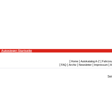
Autosieger-Startseite
[
|
|
Home
Autokatalog A-Z
Fahrzeu
[
|
|
|
|
FAQ
Archiv
Newsletter
Impressum
A
Se