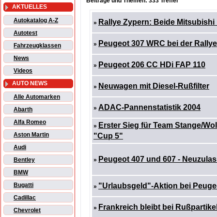
Beiträge und Themen: 333 Treffer
AKTUELLES
Autokatalog A-Z
Rallye Zypern: Beide Mitsubish
»
Autotest
Peugeot 307 WRC bei der Rally
»
Fahrzeugklassen
News
Peugeot 206 CC HDi FAP 110
»
Videos
AUTO NEWS
Neuwagen mit Diesel-Rußfilter
»
Alle Automarken
ADAC-Pannenstatistik 2004
»
Abarth
Alfa Romeo
Erster Sieg für Team Stange/Wo
»
Aston Martin
"Cup 5"
Audi
Peugeot 407 und 607 - Neuzulas
Bentley
»
BMW
Bugatti
"Urlaubsgeld"-Aktion bei Peuge
»
Cadillac
Frankreich bleibt bei Rußpartike
»
Chevrolet