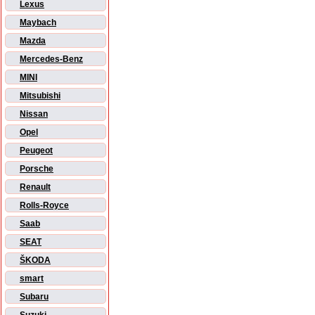
Lexus
Maybach
Mazda
Mercedes-Benz
MINI
Mitsubishi
Nissan
Opel
Peugeot
Porsche
Renault
Rolls-Royce
Saab
SEAT
ŠKODA
smart
Subaru