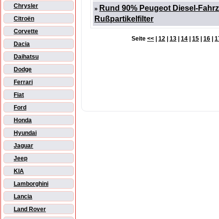
Chrysler
Rund 90% Peugeot Diesel-Fahrz
»
Rußpartikelfilter
Citroën
Corvette
Seite
<<
|
12
|
13
|
14
|
15
|
16
|
1
Dacia
Daihatsu
Dodge
Ferrari
Fiat
Ford
Honda
Hyundai
Jaguar
Jeep
KIA
Lamborghini
Lancia
Land Rover