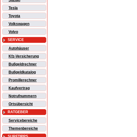
Suzuki
Tesla
Toyota
Volkswagen
Volvo
SERVICE
Autohäuser
Kfz-Versicherung
Bußgeldrechner
Bußgeldkatalog
Promillerechner
Kaufvertrag
Notrufnummern
Ortsübersicht
RATGEBER
Servicebereiche
Themenbereiche
SURFTIPPS