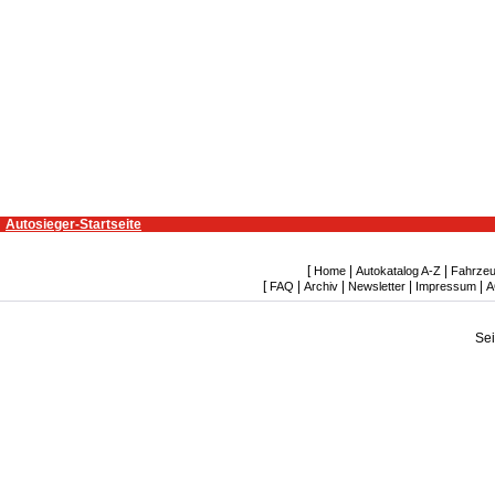
Autosieger-Startseite
[
|
|
Home
Autokatalog A-Z
Fahrzeu
[
|
|
|
|
FAQ
Archiv
Newsletter
Impressum
A
Se