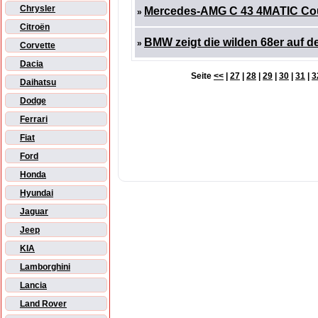
Chrysler
Mercedes-AMG C 43 4MATIC Cou
»
Citroën
BMW zeigt die wilden 68er auf d
»
Corvette
Dacia
Seite
<<
|
27
|
28
|
29
|
30
|
31
|
3
Daihatsu
Dodge
Ferrari
Fiat
Ford
Honda
Hyundai
Jaguar
Jeep
KIA
Lamborghini
Lancia
Land Rover