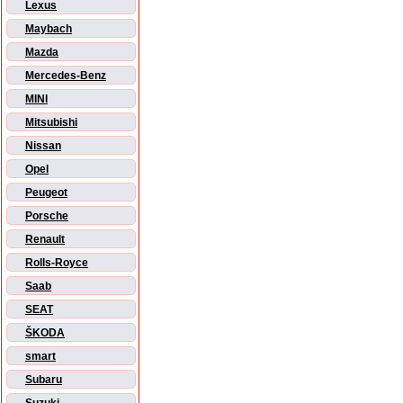
Lexus
Maybach
Mazda
Mercedes-Benz
MINI
Mitsubishi
Nissan
Opel
Peugeot
Porsche
Renault
Rolls-Royce
Saab
SEAT
ŠKODA
smart
Subaru