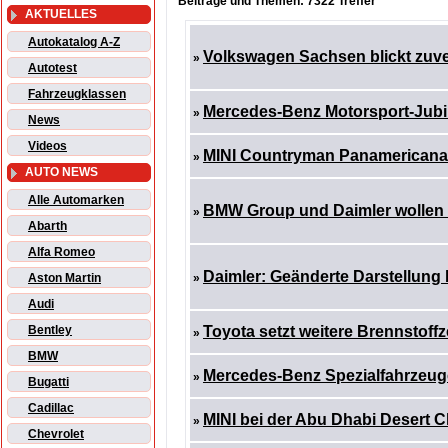
Beiträge und Themen: 7322 Treffer
AKTUELLES
Autokatalog A-Z
Volkswagen Sachsen blickt zuver
»
Autotest
Fahrzeugklassen
Mercedes-Benz Motorsport-Jubil
»
News
Videos
MINI Countryman Panamericana 
»
AUTO NEWS
Alle Automarken
BMW Group und Daimler wollen M
»
Abarth
Alfa Romeo
Daimler: Geänderte Darstellung
Aston Martin
»
Audi
Bentley
Toyota setzt weitere Brennstoffz
»
BMW
Mercedes-Benz Spezialfahrzeuge
»
Bugatti
Cadillac
MINI bei der Abu Dhabi Desert 
»
Chevrolet