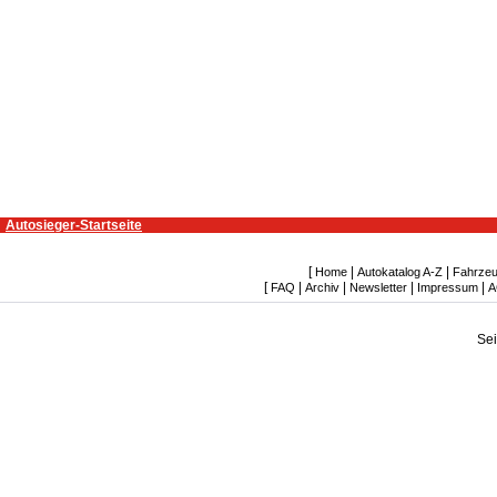
Autosieger-Startseite
[
|
|
Home
Autokatalog A-Z
Fahrzeu
[
|
|
|
|
FAQ
Archiv
Newsletter
Impressum
A
Se