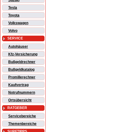
Suzuki
Tesla
Toyota
Volkswagen
Volvo
SERVICE
Autohäuser
Kfz-Versicherung
Bußgeldrechner
Bußgeldkatalog
Promillerechner
Kaufvertrag
Notrufnummern
Ortsübersicht
RATGEBER
Servicebereiche
Themenbereiche
SURFTIPPS