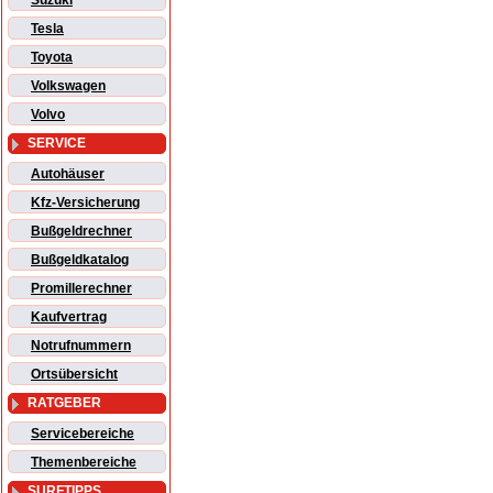
Suzuki
Tesla
Toyota
Volkswagen
Volvo
SERVICE
Autohäuser
Kfz-Versicherung
Bußgeldrechner
Bußgeldkatalog
Promillerechner
Kaufvertrag
Notrufnummern
Ortsübersicht
RATGEBER
Servicebereiche
Themenbereiche
SURFTIPPS