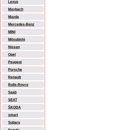
Lexus
Maybach
Mazda
Mercedes-Benz
MINI
Mitsubishi
Nissan
Opel
Peugeot
Porsche
Renault
Rolls-Royce
Saab
SEAT
ŠKODA
smart
Subaru