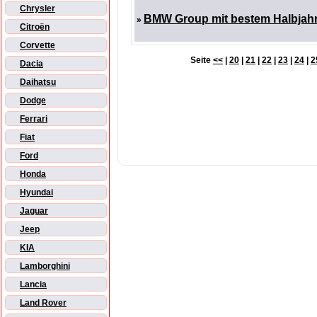
Chrysler
BMW Group mit bestem Halbjahre
»
Citroën
Corvette
Seite
<<
|
20
|
21
|
22
|
23
|
24
|
2
Dacia
Daihatsu
Dodge
Ferrari
Fiat
Ford
Honda
Hyundai
Jaguar
Jeep
KIA
Lamborghini
Lancia
Land Rover