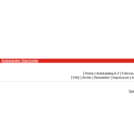
Autosieger-Startseite
[
|
|
Home
Autokatalog A-Z
Fahrzeu
[
|
|
|
|
FAQ
Archiv
Newsletter
Impressum
A
Se