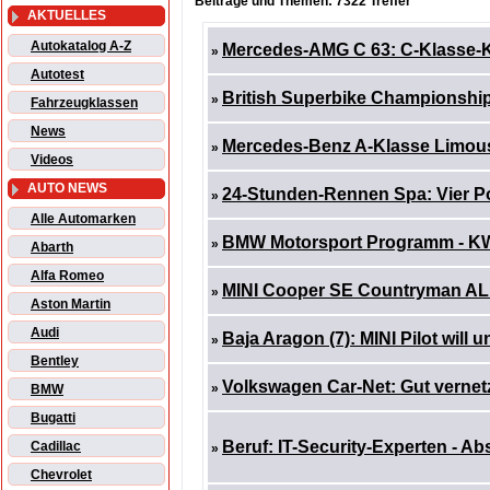
Beiträge und Themen: 7322 Treffer
AKTUELLES
Autokatalog A-Z
Mercedes-AMG C 63: C-Klasse-Kr
»
Autotest
British Superbike Championshi
»
Fahrzeugklassen
News
Mercedes-Benz A-Klasse Limous
»
Videos
AUTO NEWS
24-Stunden-Rennen Spa: Vier P
»
Alle Automarken
BMW Motorsport Programm - KW
»
Abarth
Alfa Romeo
MINI Cooper SE Countryman AL
»
Aston Martin
Audi
Baja Aragon (7): MINI Pilot will u
»
Bentley
Volkswagen Car-Net: Gut vernetz
»
BMW
Bugatti
Beruf: IT-Security-Experten - 
Cadillac
»
Chevrolet