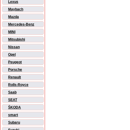
Lexus
Maybach
Mazda
Mercedes-Benz
MINI
Mitsubishi
Nissan
Opel
Peugeot
Porsche
Renault
Rolls-Royce
Saab
SEAT
ŠKODA
smart
Subaru