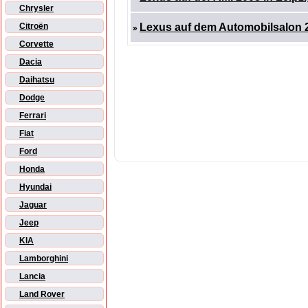
Chrysler
Citroën
Lexus auf dem Automobilsalon 2
»
Corvette
Dacia
Daihatsu
Dodge
Ferrari
Fiat
Ford
Honda
Hyundai
Jaguar
Jeep
KIA
Lamborghini
Lancia
Land Rover