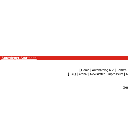
Autosieger-Startseite
[
|
|
Home
Autokatalog A-Z
Fahrzeu
[
|
|
|
|
FAQ
Archiv
Newsletter
Impressum
A
Se