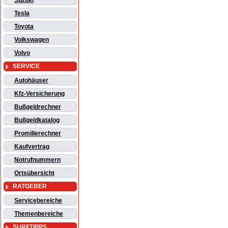
Suzuki
Tesla
Toyota
Volkswagen
Volvo
SERVICE
Autohäuser
Kfz-Versicherung
Bußgeldrechner
Bußgeldkatalog
Promillerechner
Kaufvertrag
Notrufnummern
Ortsübersicht
RATGEBER
Servicebereiche
Themenbereiche
SURFTIPPS