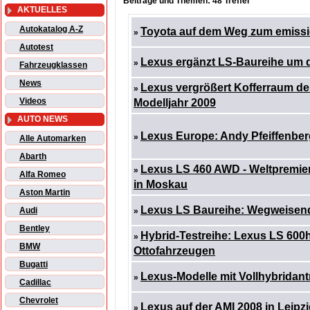
Beiträge und Themen: 48 Treffer
AKTUELLES
Autokatalog A-Z
Toyota auf dem Weg zum emissi
»
Autotest
Lexus ergänzt LS-Baureihe um d
»
Fahrzeugklassen
News
Lexus vergrößert Kofferraum d
»
Videos
Modelljahr 2009
AUTO NEWS
Lexus Europe: Andy Pfeiffenber
»
Alle Automarken
Abarth
Lexus LS 460 AWD - Weltpremier
»
Alfa Romeo
in Moskau
Aston Martin
Lexus LS Baureihe: Wegweisend
Audi
»
Bentley
Hybrid-Testreihe: Lexus LS 600h 
»
BMW
Ottofahrzeugen
Bugatti
Lexus-Modelle mit Vollhybridant
»
Cadillac
Chevrolet
Lexus auf der AMI 2008 in Leipz
»