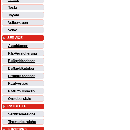
Suzuki
Tesla
Toyota
Volkswagen
Volvo
SERVICE
Autohäuser
Kfz-Versicherung
Bußgeldrechner
Bußgeldkatalog
Promillerechner
Kaufvertrag
Notrufnummern
Ortsübersicht
RATGEBER
Servicebereiche
Themenbereiche
SURFTIPPS