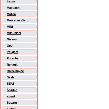
Lexus
Maybach
Mazda
Mercedes-Benz
MINI
Mitsubishi
Nissan
Opel
Peugeot
Porsche
Renault
Rolls-Royce
Saab
SEAT
ŠKODA
smart
Subaru