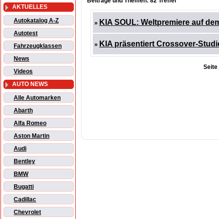
Beiträge und Themen: 82 Treffer
AKTUELLES
Autokatalog A-Z
KIA SOUL: Weltpremiere auf de
»
Autotest
KIA präsentiert Crossover-Studi
»
Fahrzeugklassen
News
Seite
Videos
AUTO NEWS
Alle Automarken
Abarth
Alfa Romeo
Aston Martin
Audi
Bentley
BMW
Bugatti
Cadillac
Chevrolet