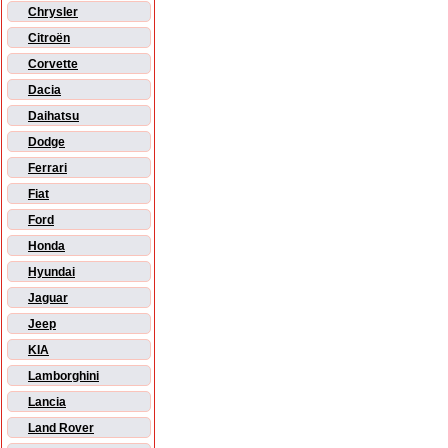
Chrysler
Citroën
Corvette
Dacia
Daihatsu
Dodge
Ferrari
Fiat
Ford
Honda
Hyundai
Jaguar
Jeep
KIA
Lamborghini
Lancia
Land Rover