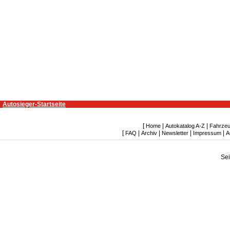
Autosieger-Startseite
[
|
|
Home
Autokatalog A-Z
Fahrzeu
[
|
|
|
|
FAQ
Archiv
Newsletter
Impressum
A
Se