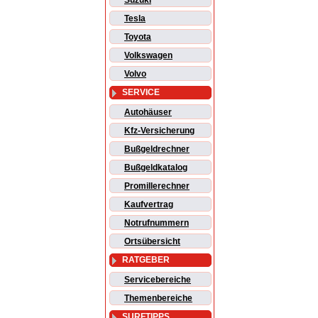
Suzuki
Tesla
Toyota
Volkswagen
Volvo
SERVICE
Autohäuser
Kfz-Versicherung
Bußgeldrechner
Bußgeldkatalog
Promillerechner
Kaufvertrag
Notrufnummern
Ortsübersicht
RATGEBER
Servicebereiche
Themenbereiche
SURFTIPPS