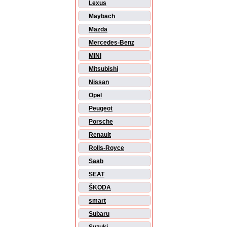
Lexus
Maybach
Mazda
Mercedes-Benz
MINI
Mitsubishi
Nissan
Opel
Peugeot
Porsche
Renault
Rolls-Royce
Saab
SEAT
ŠKODA
smart
Subaru