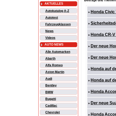
Beiträge und Themen:
AKTUELLES
Autokatalog A-Z
Honda Civic
»
Autotest
Sicherheitsd
»
Fahrzeugklassen
News
Honda CR-V 
»
Videos
AUTO NEWS
Der neue Ho
»
Alle Automarken
Der neue Ho
»
Abarth
Alfa Romeo
Honda auf de
»
Aston Martin
Audi
Honda auf d
»
Bentley
Honda Accord
»
BMW
Bugatti
Der neue Suz
»
Cadillac
Chevrolet
Honda Accord
»