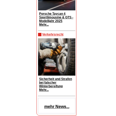
Porsche Taycan 4
Sportlimousine & GTS -
Modelljahr 2025
Mehr...
Verkehrsrecht
Sicherheit und Strafen
bei falscher
Winterbereifung
Mehr...
mehr News...