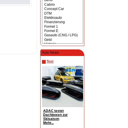
Auto News
Test
ADAC testet
Dachboxen zur
Skisaison
Mehr...