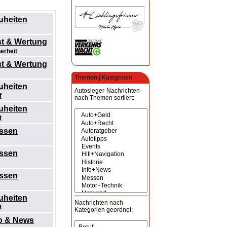
uheiten
st & Wertung
erheit
st & Wertung
Themen | Kategorien
uheiten
Autosieger-Nachrichten
f
nach Themen sortiert:
uheiten
f
ssen
ssen
ssen
uheiten
Nachrichten nach
f
Kategorien geordnet:
fo & News