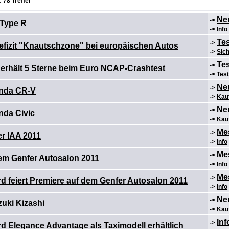
 78 Treffer
Ne
->
 Type R
->
Info
Te
->
efizit "Knautschzone" bei europäischen Autos
->
Sich
Te
->
erhält 5 Sterne beim Euro NCAP-Crashtest
->
Test
Ne
->
nda CR-V
->
Kau
Ne
->
nda Civic
->
Kau
Me
->
r IAA 2011
->
Info
Me
->
em Genfer Autosalon 2011
->
Info
Me
->
 feiert Premiere auf dem Genfer Autosalon 2011
->
Info
Ne
->
uki Kizashi
->
Kau
In
->
 Elegance Advantage als Taximodell erhältlich