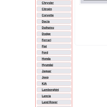
Chrysler
Citroën
Corvette
Dacia
Daihatsu
Dodge
Ferrari
Fiat
Ford
Honda
Hyundai
Jaguar
Jeep
KIA
Lamborghini
Lancia
Land Rover