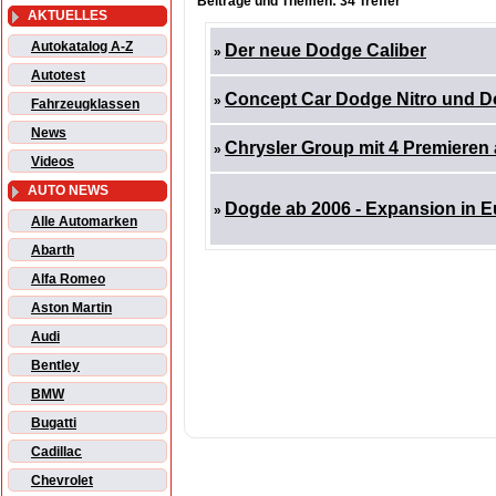
Beiträge und Themen: 34 Treffer
AKTUELLES
Autokatalog A-Z
Der neue Dodge Caliber
»
Autotest
Concept Car Dodge Nitro und Do
»
Fahrzeugklassen
News
Chrysler Group mit 4 Premieren 
»
Videos
AUTO NEWS
Dogde ab 2006 - Expansion in 
»
Alle Automarken
Abarth
Alfa Romeo
Aston Martin
Audi
Bentley
BMW
Bugatti
Cadillac
Chevrolet