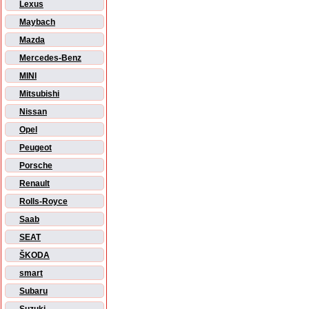
Lexus
Maybach
Mazda
Mercedes-Benz
MINI
Mitsubishi
Nissan
Opel
Peugeot
Porsche
Renault
Rolls-Royce
Saab
SEAT
ŠKODA
smart
Subaru