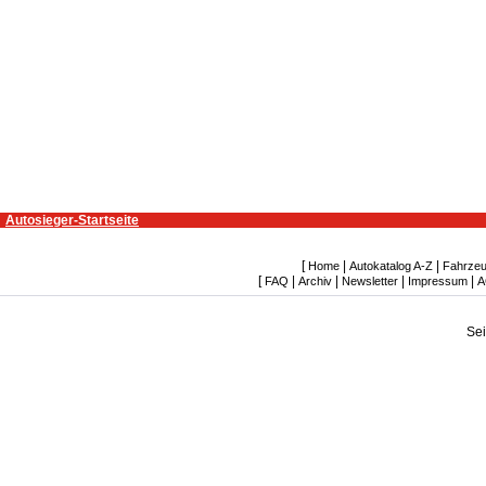
Autosieger-Startseite
[
|
|
Home
Autokatalog A-Z
Fahrzeu
[
|
|
|
|
FAQ
Archiv
Newsletter
Impressum
A
Se