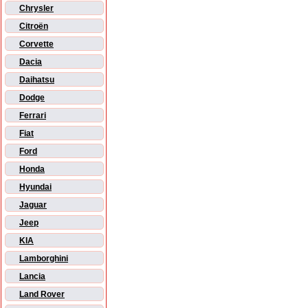
Chrysler
Citroën
Corvette
Dacia
Daihatsu
Dodge
Ferrari
Fiat
Ford
Honda
Hyundai
Jaguar
Jeep
KIA
Lamborghini
Lancia
Land Rover