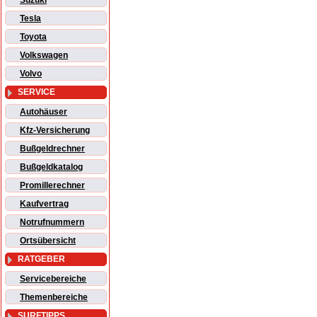
Suzuki
Tesla
Toyota
Volkswagen
Volvo
SERVICE
Autohäuser
Kfz-Versicherung
Bußgeldrechner
Bußgeldkatalog
Promillerechner
Kaufvertrag
Notrufnummern
Ortsübersicht
RATGEBER
Servicebereiche
Themenbereiche
SURFTIPPS