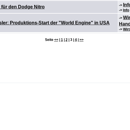
In
->
 für den Dodge Nitro
->
Info
Wir
->
ler: Produktions-Start der "World Engine" in USA
Hand
->
Wirt
Seite
<<
|
1
|
2
| 3 |
4
|
>>