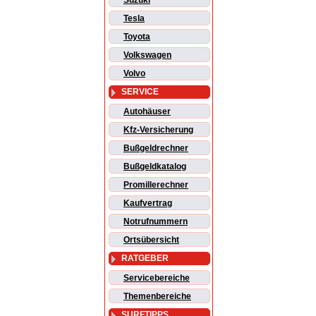
Suzuki
Tesla
Toyota
Volkswagen
Volvo
SERVICE
Autohäuser
Kfz-Versicherung
Bußgeldrechner
Bußgeldkatalog
Promillerechner
Kaufvertrag
Notrufnummern
Ortsübersicht
RATGEBER
Servicebereiche
Themenbereiche
SURFTIPPS