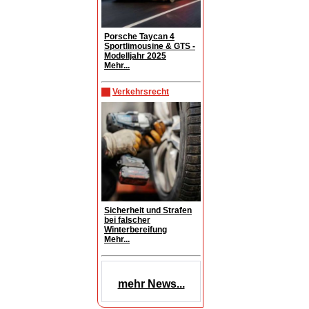
Porsche Taycan 4
Sportlimousine & GTS -
Modelljahr 2025
Mehr...
Verkehrsrecht
Sicherheit und Strafen
bei falscher
Winterbereifung
Mehr...
mehr News...