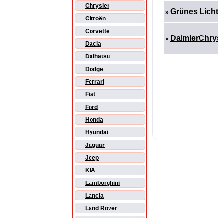
Chrysler
Grünes Licht
»
Citroën
Corvette
DaimlerChrys
»
Dacia
Daihatsu
Dodge
Ferrari
Fiat
Ford
Honda
Hyundai
Jaguar
Jeep
KIA
Lamborghini
Lancia
Land Rover