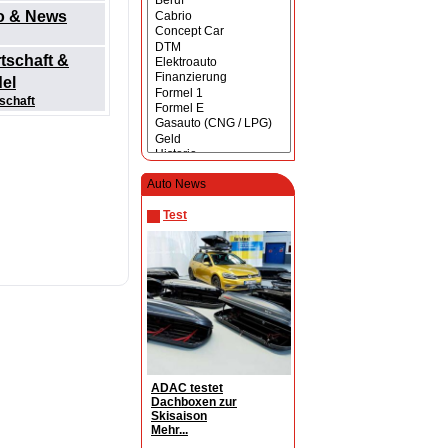
fo & News
tschaft &
el
schaft
Auto News
Test
ADAC testet
Dachboxen zur
Skisaison
Mehr...