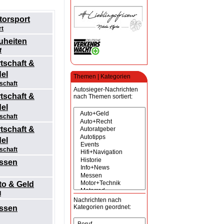
torsport
rt
uheiten
f
tschaft &
el
Themen | Kategorien
schaft
Autosieger-Nachrichten
tschaft &
nach Themen sortiert:
el
schaft
tschaft &
el
schaft
ssen
to & Geld
d
Nachrichten nach
Kategorien geordnet:
ssen