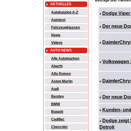
Beiträge und Themen:
AKTUELLES
Autokatalog A-Z
Dodge Viper
»
Autotest
Der neue Do
»
Fahrzeugklassen
News
DaimlerChrysl
Videos
»
AUTO NEWS
Alle Automarken
Volkswagen l
»
Abarth
Alfa Romeo
DaimlerChrysl
Aston Martin
»
Audi
Bentley
Der neue Do
»
BMW
Kunden- und 
»
Bugatti
Cadillac
Dodge zeigt 
»
Detroit
Chevrolet