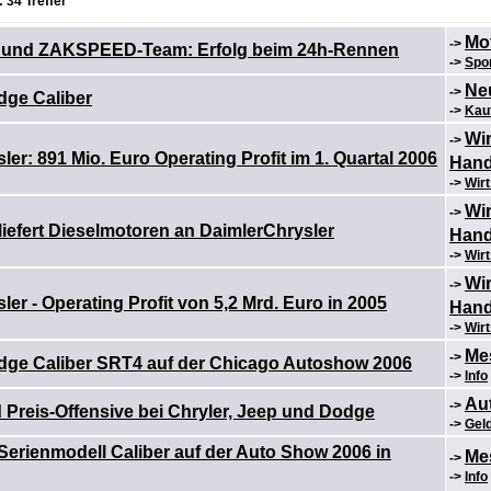
 34 Treffer
Mo
->
 und ZAKSPEED-Team: Erfolg beim 24h-Rennen
->
Spo
Ne
->
dge Caliber
->
Kau
Wir
->
er: 891 Mio. Euro Operating Profit im 1. Quartal 2006
Hand
->
Wirt
Wir
->
iefert Dieselmotoren an DaimlerChrysler
Hand
->
Wirt
Wir
->
er - Operating Profit von 5,2 Mrd. Euro in 2005
Hand
->
Wirt
Me
->
dge Caliber SRT4 auf der Chicago Autoshow 2006
->
Info
Au
->
Preis-Offensive bei Chryler, Jeep und Dodge
->
Gel
Serienmodell Caliber auf der Auto Show 2006 in
Me
->
->
Info