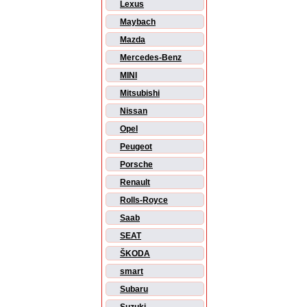
Lexus
Maybach
Mazda
Mercedes-Benz
MINI
Mitsubishi
Nissan
Opel
Peugeot
Porsche
Renault
Rolls-Royce
Saab
SEAT
ŠKODA
smart
Subaru