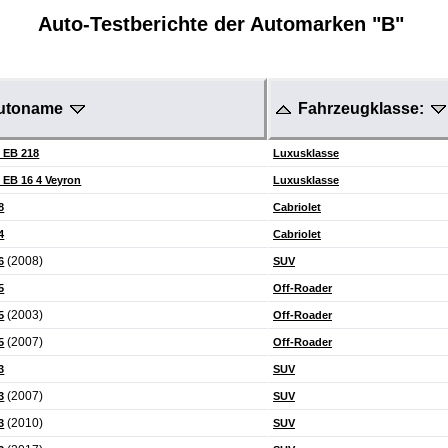
Auto-Testberichte der Automarken "
B
"
utoname
Fahrzeugklasse:
i EB 218
Luxusklasse
 EB 16 4 Veyron
Luxusklasse
8
Cabriolet
4
Cabriolet
(2008)
6
SUV
5
Off-Roader
(2003)
5
Off-Roader
(2007)
5
Off-Roader
3
SUV
(2007)
3
SUV
(2010)
3
SUV