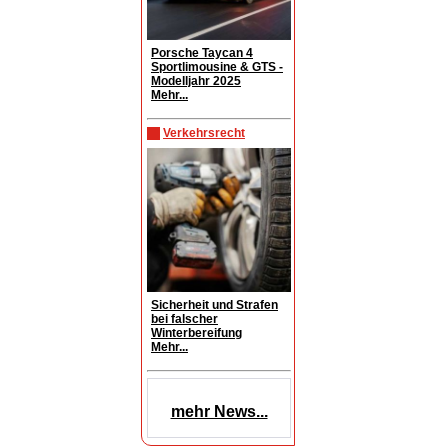
Porsche Taycan 4
Sportlimousine & GTS -
Modelljahr 2025
Mehr...
Verkehrsrecht
Sicherheit und Strafen
bei falscher
Winterbereifung
Mehr...
mehr News...