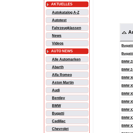
AKTUELLES
Autokatalog A-Z
Autotest
Fahrzeugklassen
A
News
Videos
Bugatt
AUTO NEWS
Bugatti
Alle Automarken
BMW Z
Abarth
BMW Z
Alfa Romeo
BMW X
Aston Martin
BMW X
Audi
BMW X
Bentley
BMW X
BMW
BMW X
Bugatti
BMW X
Cadillac
BMW X
Chevrolet