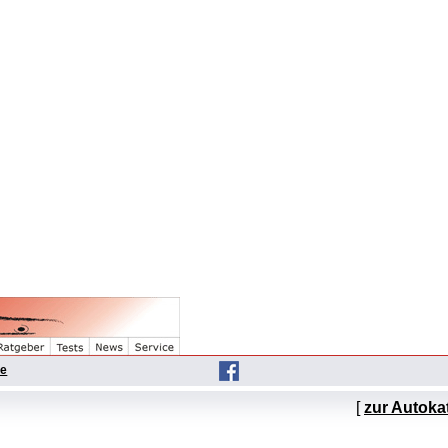
he
[
zur Autoka