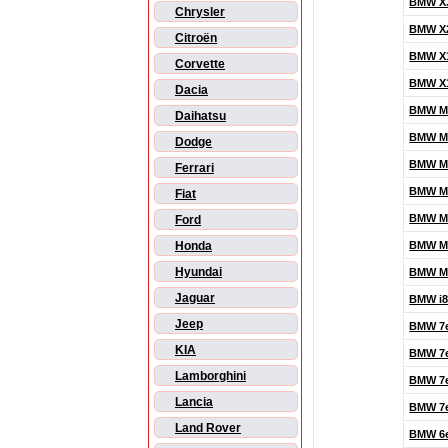
BMW X
Chrysler
BMW X
Citroën
BMW X
Corvette
BMW X
Dacia
BMW M
Daihatsu
BMW M5
Dodge
BMW M
Ferrari
BMW M
Fiat
BMW M
Ford
BMW M
Honda
Hyundai
BMW M
Jaguar
BMW i
Jeep
BMW 7
KIA
BMW 7
Lamborghini
BMW 7
Lancia
BMW 7
Land Rover
BMW 6e