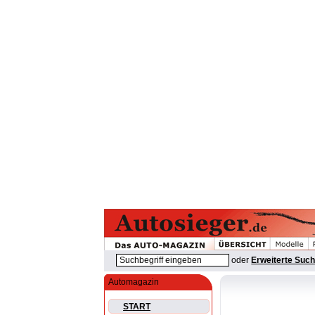
oder
Erweiterte Suc
Automagazin
START