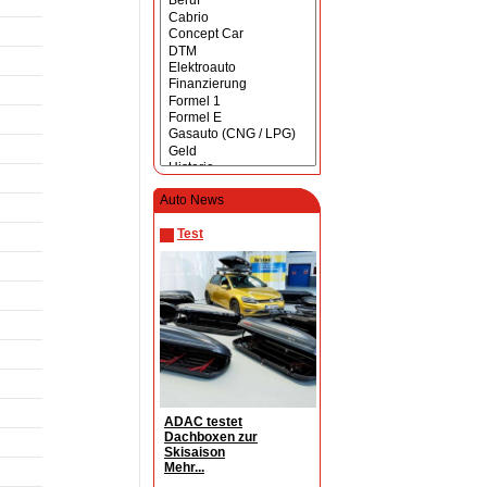
Auto News
Test
ADAC testet
Dachboxen zur
Skisaison
Mehr...