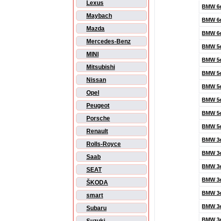
Lexus
BMW 6
Maybach
BMW 6e
Mazda
BMW 6e
Mercedes-Benz
BMW 5e
MINI
BMW 5e
Mitsubishi
BMW 5e
Nissan
BMW 5e
Opel
BMW 5e
Peugeot
BMW 5e
Porsche
BMW 5
Renault
BMW 3e
Rolls-Royce
BMW 3e
Saab
BMW 3
SEAT
BMW 3
ŠKODA
BMW 3
smart
BMW 3
Subaru
BMW 3e