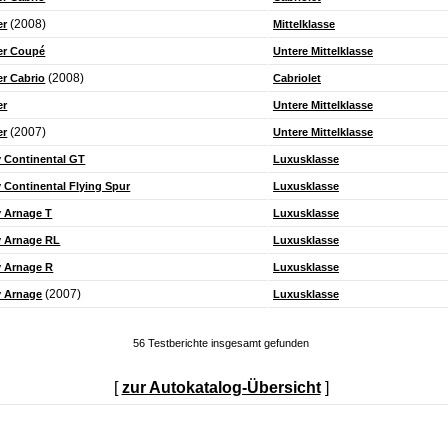
(2008)
er
Mittelklasse
er Coupé
Untere Mittelklasse
(2008)
r Cabrio
Cabriolet
er
Untere Mittelklasse
(2007)
er
Untere Mittelklasse
y Continental GT
Luxusklasse
 Continental Flying Spur
Luxusklasse
y Arnage T
Luxusklasse
y Arnage RL
Luxusklasse
y Arnage R
Luxusklasse
(2007)
y Arnage
Luxusklasse
56 Testberichte insgesamt gefunden
[
zur Autokatalog-Übersicht
]