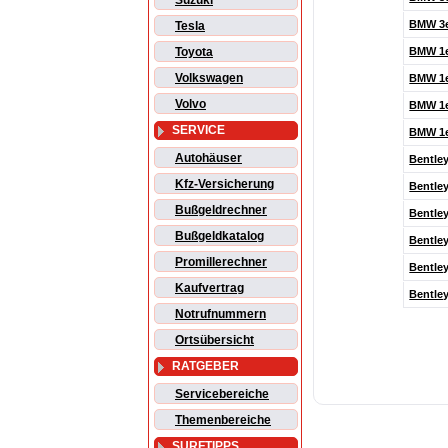
Suzuki
BMW 3
Tesla
BMW 1
Toyota
Volkswagen
BMW 1e
Volvo
BMW 1
SERVICE
BMW 1
Autohäuser
Bentle
Kfz-Versicherung
Bentley
Bußgeldrechner
Bentle
Bußgeldkatalog
Bentle
Promillerechner
Bentle
Kaufvertrag
Bentle
Notrufnummern
Ortsübersicht
RATGEBER
Servicebereiche
Themenbereiche
SURFTIPPS