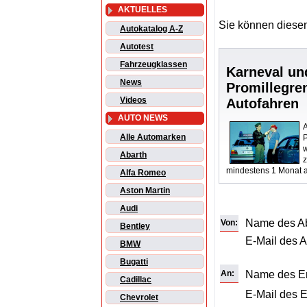
AKTUELLES
Sie können diesen
Autokatalog A-Z
Autotest
Fahrzeugklassen
Karneval un
News
Promillegre
Videos
Autofahren
AUTO NEWS
A
Alle Automarken
P
Abarth
mindestens 1 Monat 
Alfa Romeo
Aston Martin
Audi
Name des A
Von:
Bentley
E-Mail des 
BMW
Bugatti
An:
Name des E
Cadillac
E-Mail des 
Chevrolet