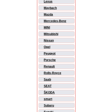
Lexus
Maybach
Mazda
Mercedes-Benz
MINI
Mitsubishi
Nissan
Opel
Peugeot
Porsche
Renault
Rolls-Royce
Saab
SEAT
ŠKODA
smart
Subaru