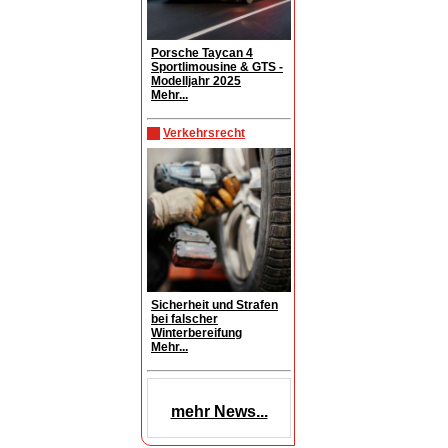
Porsche Taycan 4
Sportlimousine & GTS -
Modelljahr 2025
Mehr...
Verkehrsrecht
Sicherheit und Strafen
bei falscher
Winterbereifung
Mehr...
mehr News...