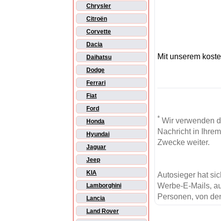
Chrysler
Citroën
Corvette
Dacia
Mit unserem kost
Daihatsu
Dodge
Ferrari
Fiat
Ford
*
Wir verwenden d
Honda
Nachricht in Ihre
Hyundai
Zwecke weiter.
Jaguar
Jeep
KIA
Autosieger hat si
Werbe-E-Mails, au
Lamborghini
Personen, von den
Lancia
Land Rover