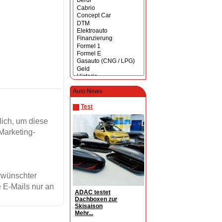
Auto News
Test
ich, um diese
Marketing-
erwünschter
 E-Mails nur an
ADAC testet
Dachboxen zur
Skisaison
Mehr...