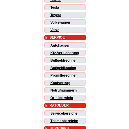
Suzuki
Tesla
Toyota
Volkswagen
Volvo
SERVICE
Autohäuser
Kfz-Versicherung
Bußgeldrechner
Bußgeldkatalog
Promillerechner
Kaufvertrag
Notrufnummern
Ortsübersicht
RATGEBER
Servicebereiche
Themenbereiche
SURFTIPPS