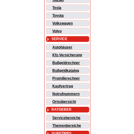
Suzuki
Tesla
Toyota
Volkswagen
Volvo
SERVICE
Autohäuser
Kfz-Versicherung
Bußgeldrechner
Bußgeldkatalog
Promillerechner
Kaufvertrag
Notrufnummern
Ortsübersicht
RATGEBER
Servicebereiche
Themenbereiche
SURFTIPPS