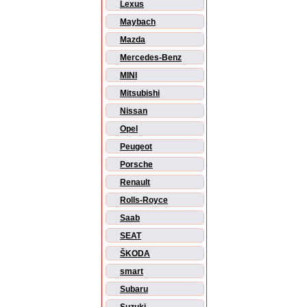
Lexus
Maybach
Mazda
Mercedes-Benz
MINI
Mitsubishi
Nissan
Opel
Peugeot
Porsche
Renault
Rolls-Royce
Saab
SEAT
ŠKODA
smart
Subaru