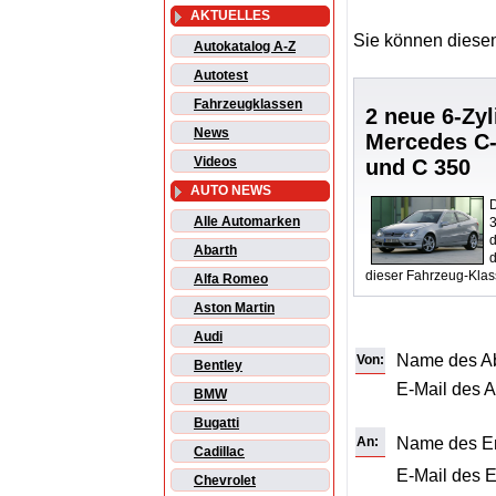
AKTUELLES
Sie können diesen
Autokatalog A-Z
Autotest
Fahrzeugklassen
2 neue 6-Zyl
News
Mercedes C-
Videos
und C 350
AUTO NEWS
Alle Automarken
d
Abarth
dieser Fahrzeug-Klas
Alfa Romeo
Aston Martin
Audi
Name des A
Von:
Bentley
E-Mail des 
BMW
Bugatti
An:
Name des E
Cadillac
E-Mail des 
Chevrolet