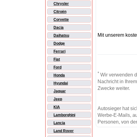
Chrysler
Citroën
Corvette
Dacia
Mit unserem kost
Daihatsu
Dodge
Ferrari
Fiat
Ford
*
Wir verwenden d
Honda
Nachricht in Ihre
Hyundai
Zwecke weiter.
Jaguar
Jeep
KIA
Autosieger hat si
Werbe-E-Mails, au
Lamborghini
Personen, von den
Lancia
Land Rover