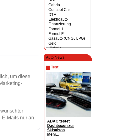
Auto News
Test
ich, um diese
Marketing-
erwünschter
 E-Mails nur an
ADAC testet
Dachboxen zur
Skisaison
Mehr...