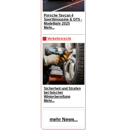
Porsche Taycan 4
Sportlimousine & GTS -
Modelljahr 2025
Mehr...
Verkehrsrecht
Sicherheit und Strafen
bei falscher
Winterbereifung
Mehr...
mehr News...