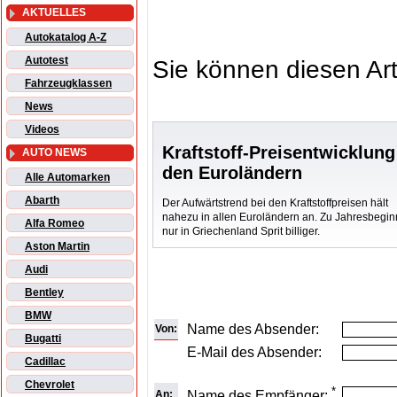
AKTUELLES
Autokatalog A-Z
Autotest
Sie können diesen Art
Fahrzeugklassen
News
Videos
Kraftstoff-Preisentwicklung
AUTO NEWS
den Euroländern
Alle Automarken
Abarth
Der Aufwärtstrend bei den Kraftstoffpreisen hält
nahezu in allen Euroländern an. Zu Jahresbeginn
Alfa Romeo
nur in Griechenland Sprit billiger.
Aston Martin
Audi
Bentley
BMW
Name des Absender:
Von:
Bugatti
E-Mail des Absender:
Cadillac
Chevrolet
*
An:
Name des Empfänger: