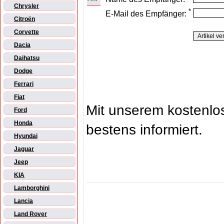
Chrysler
*
E-Mail des Empfänger:
Citroën
Corvette
Dacia
Daihatsu
Dodge
Ferrari
Fiat
Mit unserem kostenl
Ford
Honda
bestens informiert.
Hyundai
Jaguar
Jeep
KIA
Lamborghini
Lancia
Land Rover