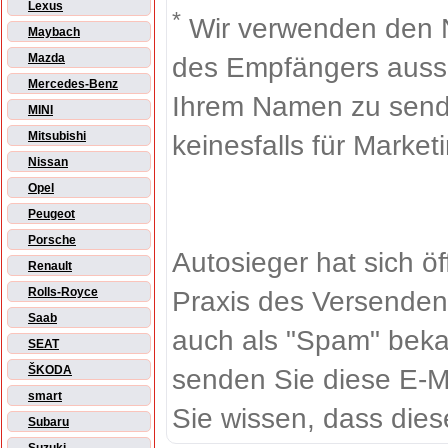
Lexus
*
Wir verwenden den 
Maybach
Mazda
des Empfängers aussch
Mercedes-Benz
Ihrem Namen zu sende
MINI
Mitsubishi
keinesfalls für Market
Nissan
Opel
Peugeot
Porsche
Autosieger hat sich ö
Renault
Rolls-Royce
Praxis des Versenden
Saab
auch als "Spam" beka
SEAT
ŠKODA
senden Sie diese E-M
smart
Sie wissen, dass dies
Subaru