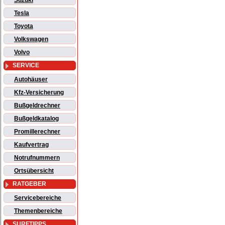
Suzuki
Tesla
Toyota
Volkswagen
Volvo
SERVICE
Autohäuser
Kfz-Versicherung
Bußgeldrechner
Bußgeldkatalog
Promillerechner
Kaufvertrag
Notrufnummern
Ortsübersicht
RATGEBER
Servicebereiche
Themenbereiche
SURFTIPPS