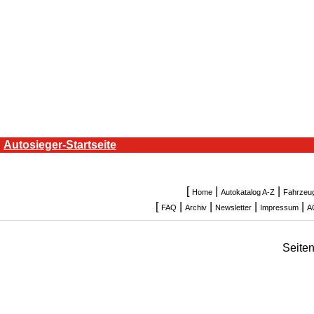
Autosieger-Startseite
[
|
|
Home
Autokatalog A-Z
Fahrzeu
[
|
|
|
|
FAQ
Archiv
Newsletter
Impressum
A
Seite