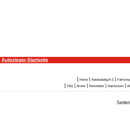
Autosieger-Startseite
[
|
|
Home
Autokatalog A-Z
Fahrzeu
[
|
|
|
|
FAQ
Archiv
Newsletter
Impressum
A
Seite