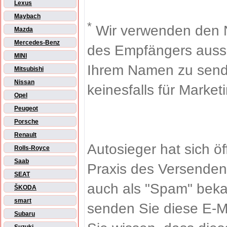
Lexus
Maybach
*
Wir verwenden den 
Mazda
Mercedes-Benz
des Empfängers aussch
MINI
Ihrem Namen zu sende
Mitsubishi
Nissan
keinesfalls für Market
Opel
Peugeot
Porsche
Renault
Autosieger hat sich ö
Rolls-Royce
Saab
Praxis des Versenden
SEAT
auch als "Spam" beka
ŠKODA
smart
senden Sie diese E-M
Subaru