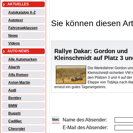
AKTUELLES
Autokatalog A-Z
Autotest
Sie können diesen Art
Fahrzeugklassen
News
Videos
Rallye Dakar: Gordon und
AUTO NEWS
Kleinschmidt auf Platz 3 un
Alle Automarken
Abarth
Die Werksfahrer Gordon un
Kleinschmidt sicherten VW 
Alfa Romeo
den Plätzen 3 und 4 auf der 
Etappe von Tidjikja nach Ata
Aston Martin
erneut ein gutes Tagesergebnis.
Audi
Bentley
BMW
Bugatti
Name des Absender:
Von:
Cadillac
E-Mail des Absender:
Chevrolet