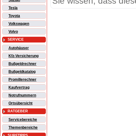
Sie wissen, dass dies
Suzuki
Tesla
Toyota
Volkswagen
Volvo
SERVICE
Autohäuser
Kfz-Versicherung
Bußgeldrechner
Bußgeldkatalog
Promillerechner
Kaufvertrag
Notrufnummern
Ortsübersicht
RATGEBER
Servicebereiche
Themenbereiche
SURFTIPPS