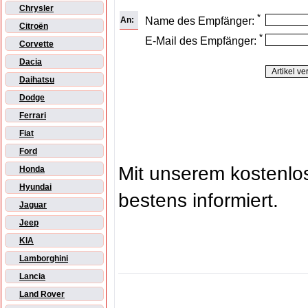
Chrysler
*
An:
Name des Empfänger:
Citroën
*
E-Mail des Empfänger:
Corvette
Dacia
Daihatsu
Dodge
Ferrari
Fiat
Ford
Mit unserem kostenl
Honda
Hyundai
bestens informiert.
Jaguar
Jeep
KIA
Lamborghini
Lancia
Land Rover