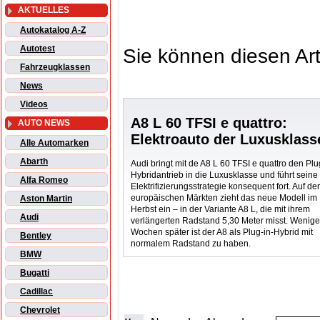
AKTUELLES
Autokatalog A-Z
Autotest
Sie können diesen Art
Fahrzeugklassen
News
Videos
A8 L 60 TFSI e quattro:
AUTO NEWS
Elektroauto der Luxusklass
Alle Automarken
Abarth
Audi bringt mit de A8 L 60 TFSI e quattro den Plu
Hybridantrieb in die Luxusklasse und führt seine
Alfa Romeo
Elektrifizierungsstrategie konsequent fort. Auf de
europäischen Märkten zieht das neue Modell im
Aston Martin
Herbst ein – in der Variante A8 L, die mit ihrem
Audi
verlängerten Radstand 5,30 Meter misst. Wenig
Wochen später ist der A8 als Plug-in-Hybrid mit
Bentley
normalem Radstand zu haben.
BMW
Bugatti
Cadillac
Chevrolet