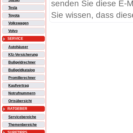
Suzuki
senden Sie diese E-M
Tesla
Sie wissen, dass dies
Toyota
Volkswagen
Volvo
SERVICE
Autohäuser
Kfz-Versicherung
Bußgeldrechner
Bußgeldkatalog
Promillerechner
Kaufvertrag
Notrufnummern
Ortsübersicht
RATGEBER
Servicebereiche
Themenbereiche
SURFTIPPS