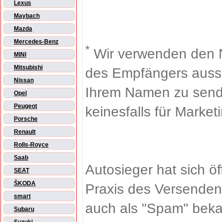
Lexus
Maybach
Mazda
Mercedes-Benz
*
Wir verwenden den 
MINI
Mitsubishi
des Empfängers aussch
Nissan
Ihrem Namen zu sende
Opel
Peugeot
keinesfalls für Market
Porsche
Renault
Rolls-Royce
Saab
Autosieger hat sich ö
SEAT
ŠKODA
Praxis des Versenden
smart
auch als "Spam" beka
Subaru