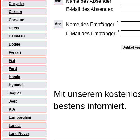
Name des Absender:
Von:
Chrysler
E-Mail des Absender:
Citroën
Corvette
*
An:
Name des Empfänger:
Dacia
*
E-Mail des Empfänger:
Daihatsu
Dodge
Ferrari
Fiat
Ford
Honda
Hyundai
Mit unserem kostenl
Jaguar
Jeep
bestens informiert.
KIA
Lamborghini
Lancia
Land Rover