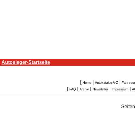
Autosieger-Startseite
[
|
|
Home
Autokatalog A-Z
Fahrzeu
[
|
|
|
|
FAQ
Archiv
Newsletter
Impressum
A
Seite