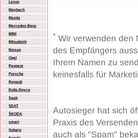
Lexus
Maybach
Mazda
Mercedes-Benz
*
MINI
Wir verwenden den 
Mitsubishi
des Empfängers aussch
Nissan
Opel
Ihrem Namen zu sende
Peugeot
keinesfalls für Market
Porsche
Renault
Rolls-Royce
Saab
SEAT
Autosieger hat sich ö
ŠKODA
Praxis des Versenden
smart
Subaru
auch als "Spam" beka