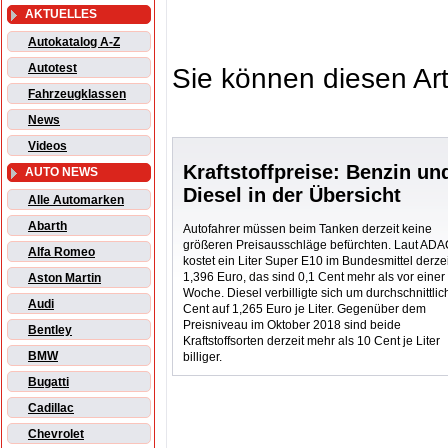
AKTUELLES
Autokatalog A-Z
Autotest
Sie können diesen Art
Fahrzeugklassen
News
Videos
Kraftstoffpreise: Benzin un
AUTO NEWS
Diesel in der Übersicht
Alle Automarken
Abarth
Autofahrer müssen beim Tanken derzeit keine
größeren Preisausschläge befürchten. Laut AD
Alfa Romeo
kostet ein Liter Super E10 im Bundesmittel derzei
1,396 Euro, das sind 0,1 Cent mehr als vor einer
Aston Martin
Woche. Diesel verbilligte sich um durchschnittlic
Audi
Cent auf 1,265 Euro je Liter. Gegenüber dem
Preisniveau im Oktober 2018 sind beide
Bentley
Kraftstoffsorten derzeit mehr als 10 Cent je Liter
BMW
billiger.
Bugatti
Cadillac
Chevrolet