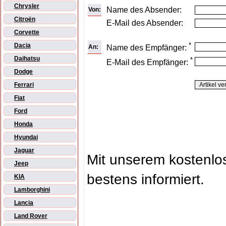
Chrysler
Name des Absender:
Von:
Citroën
E-Mail des Absender:
Corvette
*
Dacia
An:
Name des Empfänger:
Daihatsu
*
E-Mail des Empfänger:
Dodge
Ferrari
Fiat
Ford
Honda
Hyundai
Jaguar
Mit unserem kostenl
Jeep
bestens informiert.
KIA
Lamborghini
Lancia
Land Rover