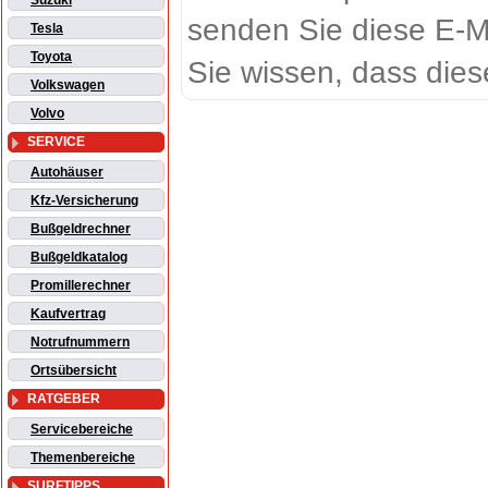
Suzuki
senden Sie diese E-M
Tesla
Toyota
Sie wissen, dass dies
Volkswagen
Volvo
SERVICE
Autohäuser
Kfz-Versicherung
Bußgeldrechner
Bußgeldkatalog
Promillerechner
Kaufvertrag
Notrufnummern
Ortsübersicht
RATGEBER
Servicebereiche
Themenbereiche
SURFTIPPS