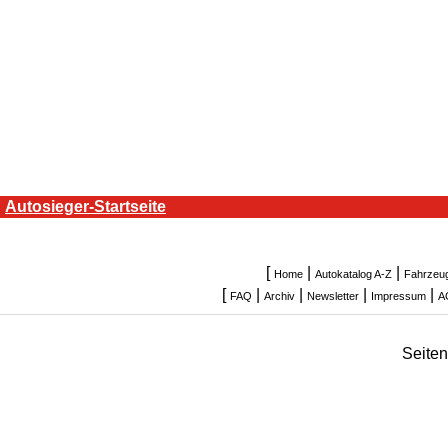
Autosieger-Startseite
[
|
|
Home
Autokatalog A-Z
Fahrzeu
[
|
|
|
|
FAQ
Archiv
Newsletter
Impressum
A
Seite