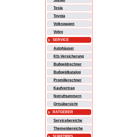
Suzuki
Tesla
Toyota
Volkswagen
Volvo
SERVICE
Autohäuser
Kfz-Versicherung
Bußgeldrechner
Bußgeldkatalog
Promillerechner
Kaufvertrag
Notrufnummern
Ortsübersicht
RATGEBER
Servicebereiche
Themenbereiche
SURFTIPPS