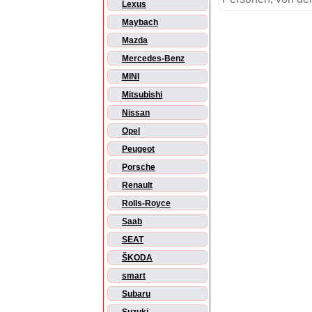
Lexus
Maybach
Mazda
Mercedes-Benz
MINI
Mitsubishi
Nissan
Opel
Peugeot
Porsche
Renault
Rolls-Royce
Saab
SEAT
ŠKODA
smart
Subaru