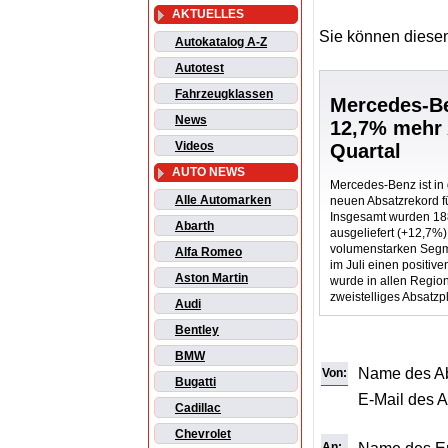
AKTUELLES
Sie können diesen
Autokatalog A-Z
Autotest
Fahrzeugklassen
Mercedes-Be
News
12,7% mehr 
Videos
Quartal
AUTO NEWS
Mercedes-Benz ist in 
Alle Automarken
neuen Absatzrekord fü
Insgesamt wurden 18
Abarth
ausgeliefert (+12,7%
volumenstarken Seg
Alfa Romeo
im Juli einen positive
Aston Martin
wurde in allen Regio
zweistelliges Absatzpl
Audi
Bentley
BMW
Name des A
Von:
Bugatti
E-Mail des 
Cadillac
Chevrolet
An: