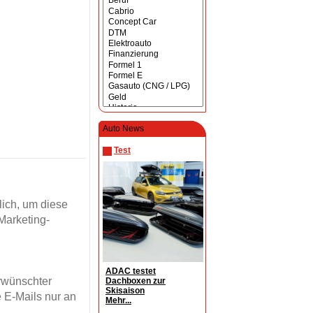
Auto News
Test
ich, um diese
Marketing-
ADAC testet
erwünschter
Dachboxen zur
Skisaison
 E-Mails nur an
Mehr...