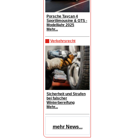
Porsche Taycan 4
Sportlimousine & GTS -
Modelljahr 2025
Mehr...
Verkehrsrecht
Sicherheit und Strafen
bei falscher
Winterbereifung
Mehr...
mehr News...