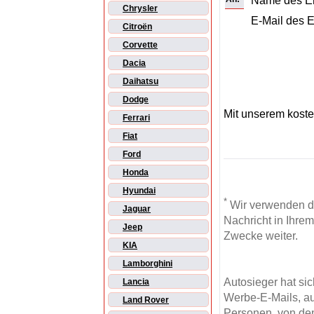
Name des E
Chrysler
E-Mail des 
Citroën
Corvette
Dacia
Daihatsu
Dodge
Mit unserem kost
Ferrari
Fiat
Ford
Honda
Hyundai
*
Wir verwenden d
Jaguar
Nachricht in Ihre
Jeep
Zwecke weiter.
KIA
Lamborghini
Autosieger hat si
Lancia
Werbe-E-Mails, au
Land Rover
Personen, von den