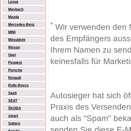
Lexus
Maybach
Mazda
*
Wir verwenden den 
Mercedes-Benz
MINI
des Empfängers aussch
Mitsubishi
Ihrem Namen zu sende
Nissan
Opel
keinesfalls für Market
Peugeot
Porsche
Renault
Rolls-Royce
Autosieger hat sich ö
Saab
SEAT
Praxis des Versenden
ŠKODA
auch als "Spam" beka
smart
Subaru
senden Sie diese E-M