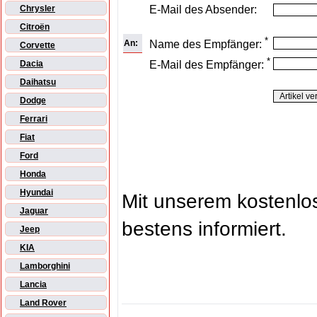
E-Mail des Absender:
Chrysler
Citroën
*
An:
Name des Empfänger:
Corvette
*
E-Mail des Empfänger:
Dacia
Daihatsu
Dodge
Ferrari
Fiat
Ford
Honda
Hyundai
Mit unserem kostenl
Jaguar
bestens informiert.
Jeep
KIA
Lamborghini
Lancia
Land Rover