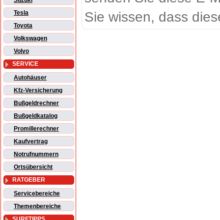
Suzuki
Sie wissen, dass dies
Tesla
Toyota
Volkswagen
Volvo
SERVICE
Autohäuser
Kfz-Versicherung
Bußgeldrechner
Bußgeldkatalog
Promillerechner
Kaufvertrag
Notrufnummern
Ortsübersicht
RATGEBER
Servicebereiche
Themenbereiche
SURFTIPPS