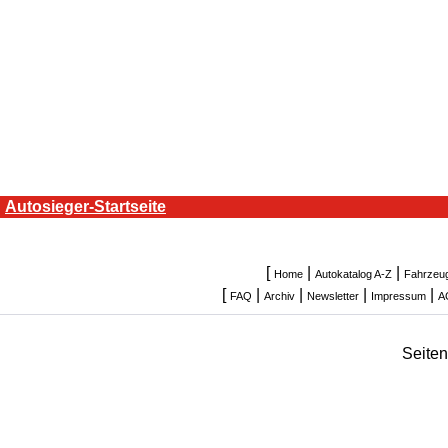
Autosieger-Startseite
[
|
|
Home
Autokatalog A-Z
Fahrzeu
[
|
|
|
|
FAQ
Archiv
Newsletter
Impressum
A
Seite