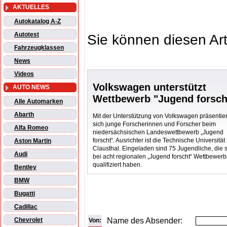
AKTUELLES
Autokatalog A-Z
Autotest
Sie können diesen Art
Fahrzeugklassen
News
Videos
Volkswagen unterstützt
AUTO NEWS
Wettbewerb "Jugend forsch
Alle Automarken
Abarth
Mit der Unterstützung von Volkswagen präsentie
sich junge Forscherinnen und Forscher beim
Alfa Romeo
niedersächsischen Landeswettbewerb „Jugend
forscht“. Ausrichter ist die Technische Universität
Aston Martin
Clausthal. Eingeladen sind 75 Jugendliche, die 
Audi
bei acht regionalen „Jugend forscht“ Wettbewer
qualifiziert haben.
Bentley
BMW
Bugatti
Cadillac
Name des Absender:
Chevrolet
Von: