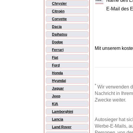
Name des E
Chrysler
E-Mail des 
Citroën
Corvette
Dacia
Daihatsu
Dodge
Mit unserem kost
Ferrari
Fiat
Ford
Honda
Hyundai
*
Wir verwenden d
Jaguar
Nachricht in Ihre
Jeep
Zwecke weiter.
KIA
Lamborghini
Autosieger hat si
Lancia
Werbe-E-Mails, au
Land Rover
Personen, von den