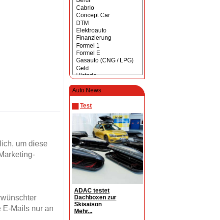
Auto News
Test
ich, um diese
Marketing-
ADAC testet
erwünschter
Dachboxen zur
Skisaison
 E-Mails nur an
Mehr...