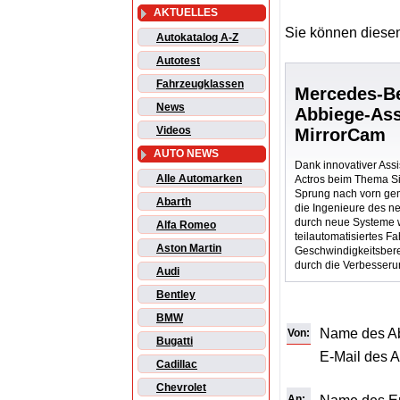
AKTUELLES
Sie können diesen
Autokatalog A-Z
Autotest
Fahrzeugklassen
Mercedes-Be
News
Abbiege-Ass
Videos
MirrorCam
AUTO NEWS
Dank innovativer Ass
Alle Automarken
Actros beim Thema Si
Sprung nach vorn gem
Abarth
die Ingenieure des ne
durch neue Systeme wi
Alfa Romeo
teilautomatisiertes Fa
Aston Martin
Geschwindigkeitsbere
durch die Verbesseru
Audi
Bentley
BMW
Name des A
Von:
Bugatti
E-Mail des 
Cadillac
Chevrolet
An: