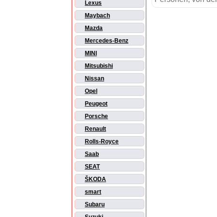
Lexus
Maybach
Mazda
Mercedes-Benz
MINI
Mitsubishi
Nissan
Opel
Peugeot
Porsche
Renault
Rolls-Royce
Saab
SEAT
ŠKODA
smart
Subaru