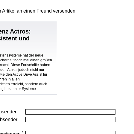
 Artikel
an einen Freund versenden:
nz Actros:
istent und
istenzsysteme hat der neue
cherheit noch mal einen großen
acht. Diese Fortschritte haben
uen Actros jedoch nicht nur
e den Active Drive Assist für
hren in allen
ichen erreicht, sondern auch
ng bekannter Systeme.
bsender:
Absender:
*