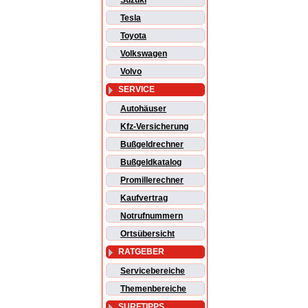
Suzuki
Tesla
Toyota
Volkswagen
Volvo
SERVICE
Autohäuser
Kfz-Versicherung
Bußgeldrechner
Bußgeldkatalog
Promillerechner
Kaufvertrag
Notrufnummern
Ortsübersicht
RATGEBER
Servicebereiche
Themenbereiche
SURFTIPPS