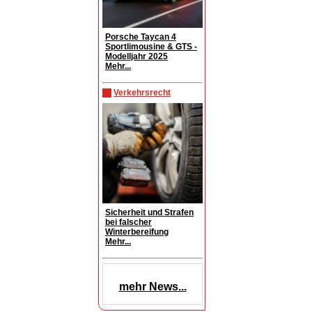
Porsche Taycan 4
Sportlimousine & GTS -
Modelljahr 2025
Mehr...
Verkehrsrecht
Sicherheit und Strafen
bei falscher
Winterbereifung
Mehr...
mehr News...