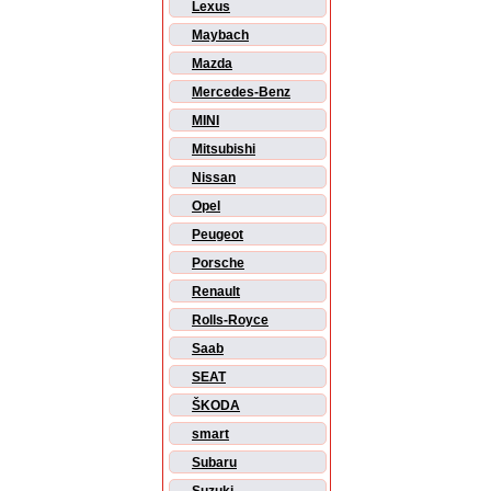
Lexus
Maybach
Mazda
Mercedes-Benz
MINI
Mitsubishi
Nissan
Opel
Peugeot
Porsche
Renault
Rolls-Royce
Saab
SEAT
ŠKODA
smart
Subaru