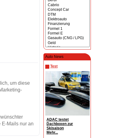
Auto News
Test
ich, um diese
Marketing-
erwünschter
ADAC testet
 E-Mails nur an
Dachboxen zur
Skisaison
Mehr...