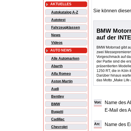
AKTUELLES
Sie können diesen
Autokatalog A-Z
Autotest
Fahrzeugklassen
BMW Motorra
News
auf der INT
Videos
BMW Motorrad gibt au
AUTO NEWS
zwei Messepremieren 
Vorgeschmack auf das
Alle Automarken
der Partie sind die e
präsentierten Mode
Abarth
1250 RT, die in Köln 
Alfa Romeo
Darüber hinaus wart
das Motto „Make Life 
Aston Martin
Audi
Bentley
Name des A
Von:
BMW
E-Mail des 
Bugatti
Cadillac
An:
Name des E
Chevrolet