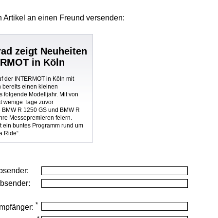
 Artikel
an einen Freund versenden:
d zeigt Neuheiten
ERMOT in Köln
f der INTERMOT in Köln mit
bereits einen kleinen
 folgende Modelljahr. Mit von
rst wenige Tage zuvor
lle BMW R 1250 GS und BMW R
ihre Messepremieren feiern.
et ein buntes Programm rund um
a Ride“.
bsender:
Absender:
*
mpfänger: