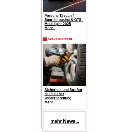
Porsche Taycan 4
Sportlimousine & GTS -
Modelljahr 2025
Mehr...
Verkehrsrecht
Sicherheit und Strafen
bei falscher
Winterbereifung
Mehr...
mehr News...