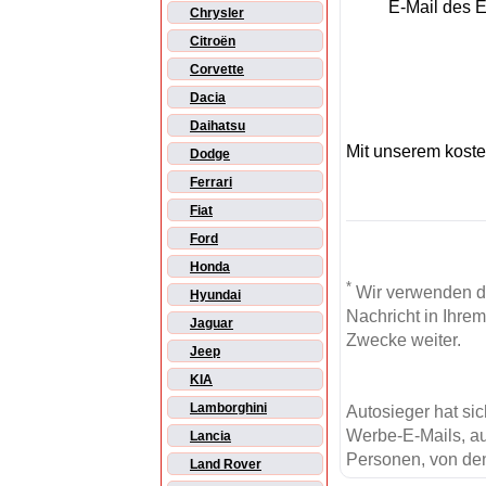
E-Mail des 
Chrysler
Citroën
Corvette
Dacia
Daihatsu
Mit unserem kost
Dodge
Ferrari
Fiat
Ford
Honda
*
Wir verwenden d
Hyundai
Nachricht in Ihre
Jaguar
Zwecke weiter.
Jeep
KIA
Lamborghini
Autosieger hat si
Werbe-E-Mails, au
Lancia
Personen, von den
Land Rover