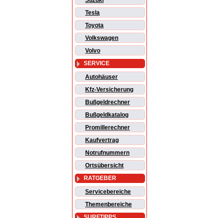
Suzuki
Tesla
Toyota
Volkswagen
Volvo
SERVICE
Autohäuser
Kfz-Versicherung
Bußgeldrechner
Bußgeldkatalog
Promillerechner
Kaufvertrag
Notrufnummern
Ortsübersicht
RATGEBER
Servicebereiche
Themenbereiche
SURFTIPPS