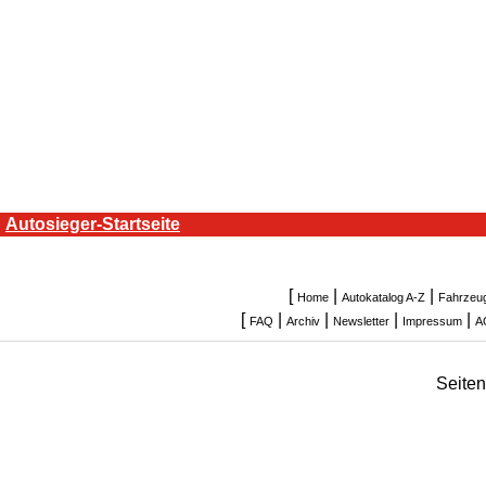
Autosieger-Startseite
[
|
|
Home
Autokatalog A-Z
Fahrzeu
[
|
|
|
|
FAQ
Archiv
Newsletter
Impressum
A
Seite