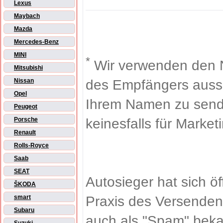
Lexus
Maybach
Mazda
Mercedes-Benz
MINI
*
Wir verwenden den 
Mitsubishi
des Empfängers aussch
Nissan
Opel
Ihrem Namen zu sende
Peugeot
keinesfalls für Market
Porsche
Renault
Rolls-Royce
Saab
SEAT
Autosieger hat sich ö
ŠKODA
Praxis des Versenden
smart
Subaru
auch als "Spam" beka