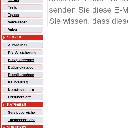
Suzuki
senden Sie diese E-M
Tesla
Toyota
Sie wissen, dass dies
Volkswagen
Volvo
SERVICE
Autohäuser
Kfz-Versicherung
Bußgeldrechner
Bußgeldkatalog
Promillerechner
Kaufvertrag
Notrufnummern
Ortsübersicht
RATGEBER
Servicebereiche
Themenbereiche
SURFTIPPS