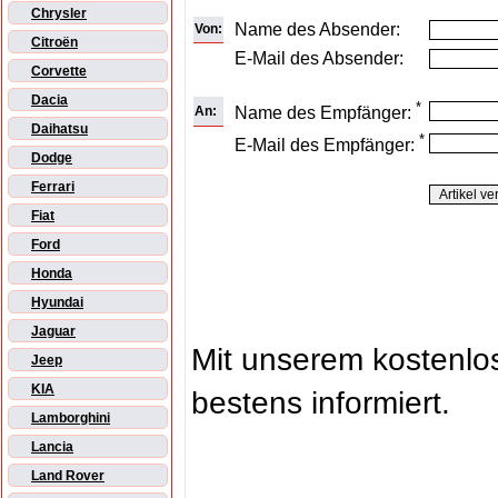
Chrysler
Name des Absender:
Von:
Citroën
E-Mail des Absender:
Corvette
Dacia
*
An:
Name des Empfänger:
Daihatsu
*
E-Mail des Empfänger:
Dodge
Ferrari
Fiat
Ford
Honda
Hyundai
Jaguar
Mit unserem kostenl
Jeep
KIA
bestens informiert.
Lamborghini
Lancia
Land Rover