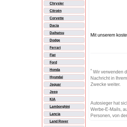
Chrysler
Citroën
Corvette
Dacia
Daihatsu
Mit unserem kost
Dodge
Ferrari
Fiat
Ford
Honda
*
Wir verwenden d
Hyundai
Nachricht in Ihre
Zwecke weiter.
Jaguar
Jeep
KIA
Autosieger hat si
Lamborghini
Werbe-E-Mails, au
Lancia
Personen, von den
Land Rover