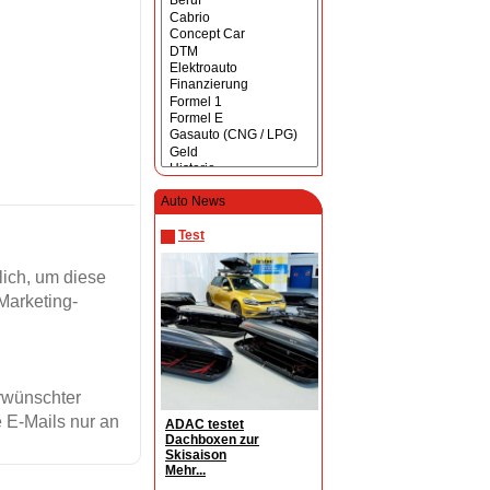
Auto News
Test
ich, um diese
Marketing-
erwünschter
 E-Mails nur an
ADAC testet
Dachboxen zur
Skisaison
Mehr...