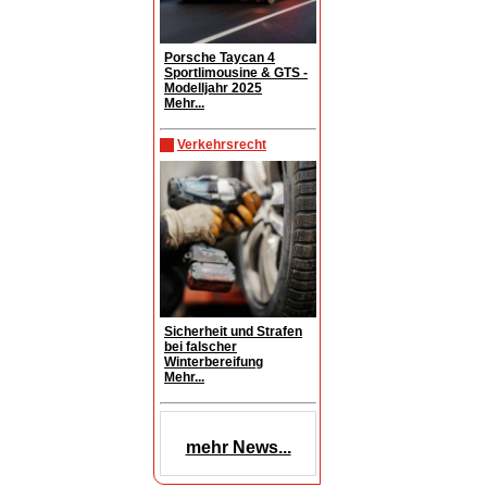
Porsche Taycan 4
Sportlimousine & GTS -
Modelljahr 2025
Mehr...
Verkehrsrecht
Sicherheit und Strafen
bei falscher
Winterbereifung
Mehr...
mehr News...