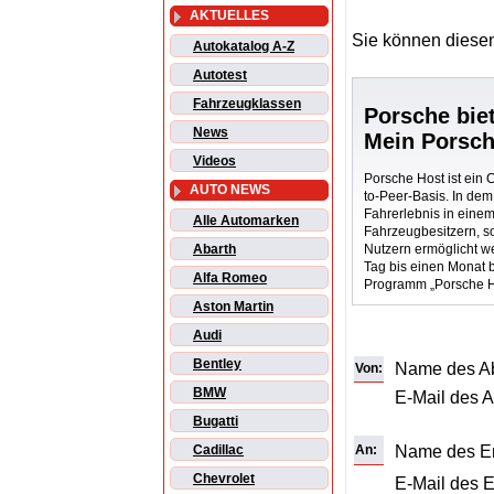
AKTUELLES
Sie können diesen
Autokatalog A-Z
Autotest
Fahrzeugklassen
Porsche bie
News
Mein Porsch
Videos
Porsche Host ist ein
AUTO NEWS
to-Peer-Basis. In dem
Fahrerlebnis in einem
Alle Automarken
Fahrzeugbesitzern, so
Nutzern ermöglicht w
Abarth
Tag bis einen Monat 
Alfa Romeo
Programm „Porsche H
Aston Martin
Audi
Bentley
Name des A
Von:
BMW
E-Mail des 
Bugatti
An:
Name des E
Cadillac
Chevrolet
E-Mail des 