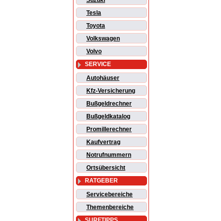
Suzuki
Tesla
Toyota
Volkswagen
Volvo
SERVICE
Autohäuser
Kfz-Versicherung
Bußgeldrechner
Bußgeldkatalog
Promillerechner
Kaufvertrag
Notrufnummern
Ortsübersicht
RATGEBER
Servicebereiche
Themenbereiche
SURFTIPPS