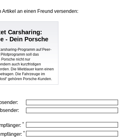
 Artikel
an einen Freund versenden:
tet Carsharing:
e - Dein Porsche
 Carsharing-Programm auf Peer-
 Pilotprogramm soll das
 Porsche nicht nur
ndern auch kurzfristigen
erden. Die Mietdauer kann einen
betragen. Die Fahrzeuge im
ost“ gehören Porsche-Kunden.
bsender:
Absender:
*
mpfänger:
*
Empfänger: