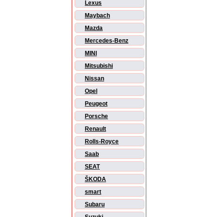
Lexus
Maybach
Mazda
Mercedes-Benz
MINI
Mitsubishi
Nissan
Opel
Peugeot
Porsche
Renault
Rolls-Royce
Saab
SEAT
ŠKODA
smart
Subaru