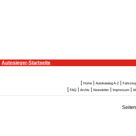
Autosieger-Startseite
[
|
|
Home
Autokatalog A-Z
Fahrzeu
[
|
|
|
|
FAQ
Archiv
Newsletter
Impressum
A
Seite