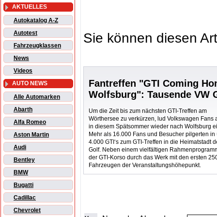
AKTUELLES
Autokatalog A-Z
Autotest
Sie können diesen Art
Fahrzeugklassen
News
Videos
Fantreffen "GTI Coming H
AUTO NEWS
Wolfsburg": Tausende VW 
Alle Automarken
Abarth
Um die Zeit bis zum nächsten GTI-Treffen am
Wörthersee zu verkürzen, lud Volkswagen Fans 
Alfa Romeo
in diesem Spätsommer wieder nach Wolfsburg ei
Mehr als 16.000 Fans und Besucher pilgerten in
Aston Martin
4.000 GTI‘s zum GTI-Treffen in die Heimatstadt 
Audi
Golf. Neben einem vielfältigen Rahmenprogram
der GTI-Korso durch das Werk mit den ersten 25
Bentley
Fahrzeugen der Veranstaltungshöhepunkt.
BMW
Bugatti
Cadillac
Chevrolet