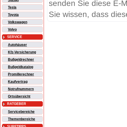
Suzuki
senden Sie diese E-M
Tesla
Sie wissen, dass dies
Toyota
Volkswagen
Volvo
SERVICE
Autohäuser
Kfz-Versicherung
Bußgeldrechner
Bußgeldkatalog
Promillerechner
Kaufvertrag
Notrufnummern
Ortsübersicht
RATGEBER
Servicebereiche
Themenbereiche
SURFTIPPS