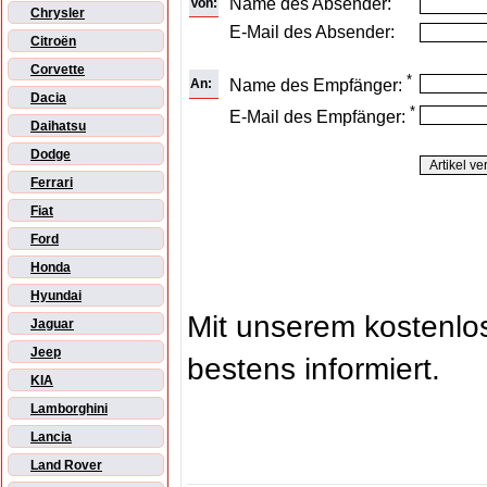
Name des Absender:
Von:
Chrysler
E-Mail des Absender:
Citroën
Corvette
*
An:
Name des Empfänger:
Dacia
*
E-Mail des Empfänger:
Daihatsu
Dodge
Ferrari
Fiat
Ford
Honda
Hyundai
Mit unserem kostenl
Jaguar
Jeep
bestens informiert.
KIA
Lamborghini
Lancia
Land Rover