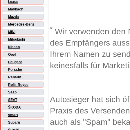
Lexus
Maybach
Mazda
Mercedes-Benz
*
Wir verwenden den 
MINI
Mitsubishi
des Empfängers aussch
Nissan
Ihrem Namen zu sende
Opel
Peugeot
keinesfalls für Market
Porsche
Renault
Rolls-Royce
Saab
Autosieger hat sich ö
SEAT
ŠKODA
Praxis des Versenden
smart
auch als "Spam" beka
Subaru