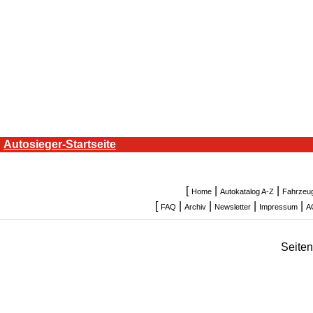
Autosieger-Startseite
[
|
|
Home
Autokatalog A-Z
Fahrzeu
[
|
|
|
|
FAQ
Archiv
Newsletter
Impressum
A
Seite