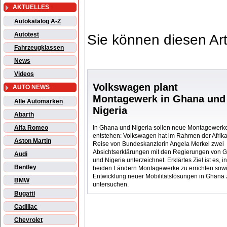
AKTUELLES
Autokatalog A-Z
Autotest
Sie können diesen Art
Fahrzeugklassen
News
Videos
Volkswagen plant
AUTO NEWS
Montagewerk in Ghana und
Alle Automarken
Nigeria
Abarth
In Ghana und Nigeria sollen neue Montagewerk
Alfa Romeo
entstehen: Volkswagen hat im Rahmen der Afrika
Aston Martin
Reise von Bundeskanzlerin Angela Merkel zwei
Absichtserklärungen mit den Regierungen von 
Audi
und Nigeria unterzeichnet. Erklärtes Ziel ist es, i
Bentley
beiden Ländern Montagewerke zu errichten sowi
Entwicklung neuer Mobilitätslösungen in Ghana 
BMW
untersuchen.
Bugatti
Cadillac
Chevrolet