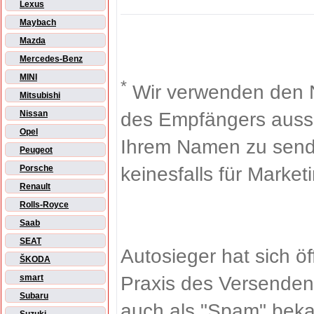
Lexus
Maybach
Mazda
Mercedes-Benz
MINI
*
Wir verwenden den 
Mitsubishi
des Empfängers aussch
Nissan
Opel
Ihrem Namen zu sende
Peugeot
keinesfalls für Market
Porsche
Renault
Rolls-Royce
Saab
SEAT
Autosieger hat sich ö
ŠKODA
Praxis des Versenden
smart
Subaru
auch als "Spam" beka