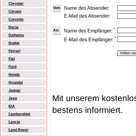
Chrysler
Name des Absender:
Von:
Citroën
E-Mail des Absender:
Corvette
Dacia
*
An:
Name des Empfänger:
Daihatsu
*
E-Mail des Empfänger:
Dodge
Ferrari
Fiat
Ford
Honda
Hyundai
Jaguar
Mit unserem kostenl
Jeep
KIA
bestens informiert.
Lamborghini
Lancia
Land Rover