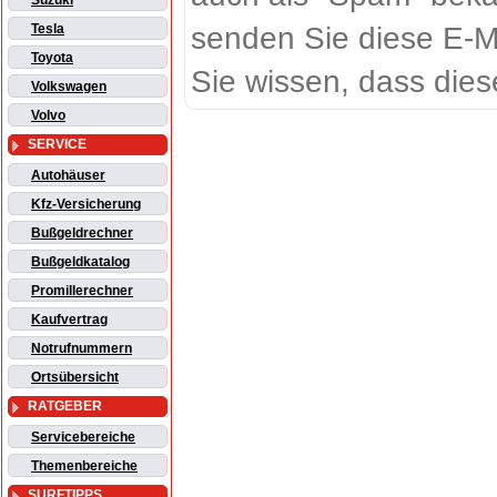
Suzuki
senden Sie diese E-M
Tesla
Toyota
Sie wissen, dass dies
Volkswagen
Volvo
SERVICE
Autohäuser
Kfz-Versicherung
Bußgeldrechner
Bußgeldkatalog
Promillerechner
Kaufvertrag
Notrufnummern
Ortsübersicht
RATGEBER
Servicebereiche
Themenbereiche
SURFTIPPS