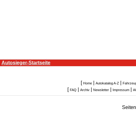
Autosieger-Startseite
[
|
|
Home
Autokatalog A-Z
Fahrzeu
[
|
|
|
|
FAQ
Archiv
Newsletter
Impressum
A
Seite