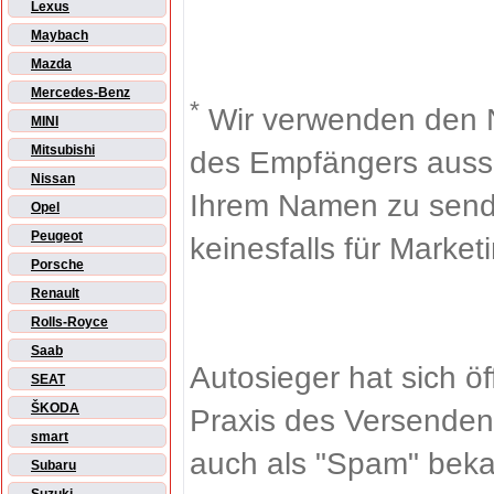
Lexus
Maybach
Mazda
Mercedes-Benz
*
Wir verwenden den 
MINI
Mitsubishi
des Empfängers aussch
Nissan
Ihrem Namen zu sende
Opel
Peugeot
keinesfalls für Market
Porsche
Renault
Rolls-Royce
Saab
Autosieger hat sich ö
SEAT
ŠKODA
Praxis des Versenden
smart
auch als "Spam" beka
Subaru