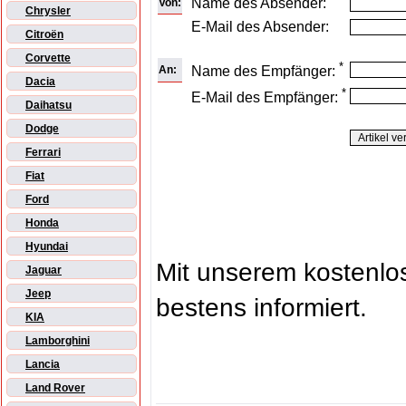
Name des Absender:
Von:
Chrysler
E-Mail des Absender:
Citroën
Corvette
*
An:
Name des Empfänger:
Dacia
*
E-Mail des Empfänger:
Daihatsu
Dodge
Ferrari
Fiat
Ford
Honda
Hyundai
Mit unserem kostenl
Jaguar
Jeep
bestens informiert.
KIA
Lamborghini
Lancia
Land Rover