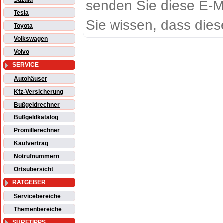
Suzuki
senden Sie diese E-M
Tesla
Sie wissen, dass dies
Toyota
Volkswagen
Volvo
SERVICE
Autohäuser
Kfz-Versicherung
Bußgeldrechner
Bußgeldkatalog
Promillerechner
Kaufvertrag
Notrufnummern
Ortsübersicht
RATGEBER
Servicebereiche
Themenbereiche
SURFTIPPS