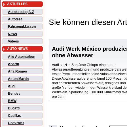
AKTUELLES
Autokatalog A-Z
Autotest
Sie können diesen Art
Fahrzeugklassen
News
Videos
Audi Werk México produzie
AUTO NEWS
ohne Abwasser
Alle Automarken
Abarth
Audi setzt in San José Chiapa eine neue
Abwasseraufbereitung ein und produziert als wel
Alfa Romeo
erster Premiumhersteller seine Autos ohne Abwa
Diese Abwasseraufbereitung fängt 100 Prozent 
Aston Martin
dort entstehenden Abwassers auf, reinigt es und 
Audi
große Mengen wieder in den Wasserkreislauf de
Werks ein. Sparleistung: 100.000 Kubikmeter W
Bentley
pro Jahr.
BMW
Bugatti
Cadillac
Chevrolet